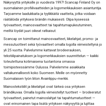
Näkyvyyttä yrityksille jo vuodesta 1997! Scancap Finland Oy on
suomalainen profiilivaatteiden ja logomerkkauksien asiantuntija.
Tarjoamme laadukkaita ja tyylikkäitä vaatteita, jotka voidaan
räätälöidä yrityksesi brändin mukaisesti. Olipa kyseessä
työvaatteet, mainosvaatteet tai tapahtumapukeutuminen,
meiltä löydät juuri oikeat ratkaisut.
Scancap on toimittanut mainosvaatteet, liikelahjat, promo- ja
messutuotteet sekä työvaatteet omalla logolla viimeisteltynä jo
yli 25 vuotta. Palvelumme kattavat brodeerauksen,
tekstiilipainatuksen ja logomerkkauksien suunnittelun — kaikki
toteutettuna kotimaisena tuotantona omassa
toimipisteessämme Oulussa. Palvelemme asiakkaita
valtakunnallisesti koko Suomeen. Meille on myönnetty
Suomalaisen työn liiton Avainlippu-merkki.
Mainostekstiilit ja liikelahjat ovat tärkeä osa yrityksen
brändikuvaa. Omalla logolla viimeistellyt tuotteet — brodeeratut
työvaatteet, painetut mainoslahjat tai tapahtumatuotteet —
ovat erinomainen tapa lisätä yrityksen näkyvyyttä ja lujittaa