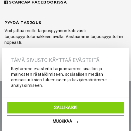
SCANCAP FACEBOOKISSA
PYYDÄ TARJOUS
Voit jättää meille tarjouspyynnön kätevästi
tarjouspyyntölomakkeen avulla. Vastaamme tarjouspyyntöihin
nopeasti.
PYYDÄ TARJOUS
TÄMÄ SIVUSTO KÄYTTÄÄ EVÄSTEITÄ
Käytämme evästeitä tarjoamamme sisällön ja
mainosten räätälöimiseen, sosiaalisen median
ominaisuuksien tukemiseen ja kävijämäärämme
analysoimiseen.
Etusivu
Tuotteet
Yritys
Kokemuksia
Kuvastot
Tarjouspyyntö
Peliasut ja seura-asut joukkueelle
SALLI KAIKKI
Blogi
Yhteystiedot
MUOKKAA
© 2026 Scancap Finland Oy. Sivujen toteutus:
Delanet