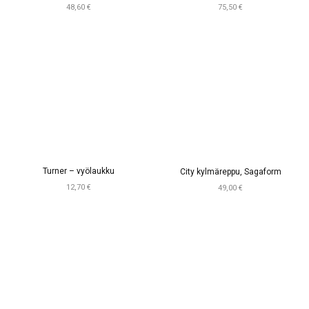
48,60 €
75,50 €
Turner – vyölaukku
City kylmäreppu, Sagaform
12,70 €
49,00 €