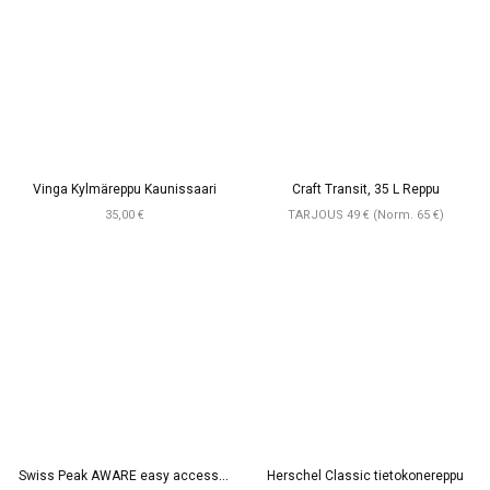
Vinga Kylmäreppu Kaunissaari
Craft Transit, 35 L Reppu
35,00 €
TARJOUS 49 € (Norm. 65 €)
S
wiss Peak AWARE easy access 15.6″ tietokonereppu
Herschel Classic tietokonereppu