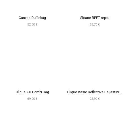
Canvas Dufflebag
Sloane RPET reppu
52,00 €
65,70 €
C
lique Basic Reflective Heijastinreppu
Clique 2.0 Combi Bag
69,00 €
22,90 €