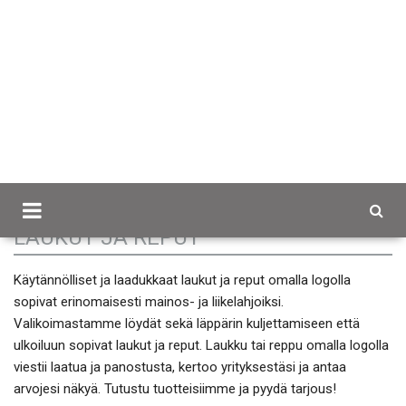
Scancap.fi
Mainoslahjat
Laukut ja reput
LAUKUT JA REPUT
Käytännölliset ja laadukkaat laukut ja reput omalla logolla
sopivat erinomaisesti mainos- ja liikelahjoiksi.
Valikoimastamme löydät sekä läppärin kuljettamiseen että
ulkoiluun sopivat laukut ja reput. Laukku tai reppu omalla logolla
viestii laatua ja panostusta, kertoo yrityksestäsi ja antaa
arvojesi näkyä. Tutustu tuotteisiimme ja pyydä tarjous!