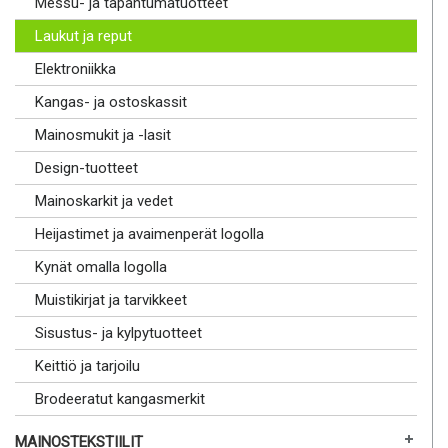
Messu- ja tapahtumatuotteet
Laukut ja reput
Elektroniikka
Kangas- ja ostoskassit
Mainosmukit ja -lasit
Design-tuotteet
Mainoskarkit ja vedet
Heijastimet ja avaimenperät logolla
Kynät omalla logolla
Muistikirjat ja tarvikkeet
Sisustus- ja kylpytuotteet
Keittiö ja tarjoilu
Brodeeratut kangasmerkit
MAINOSTEKSTIILIT