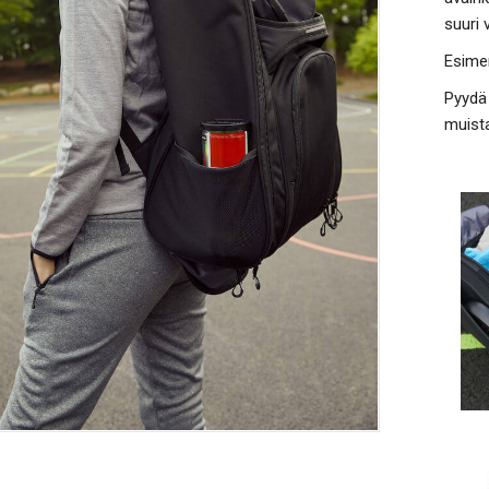
suuri 
Esimer
Pyydä 
muista