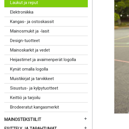
Laukut ja reput
Elektroniikka
Kangas- ja ostoskassit
Mainosmukit ja -lasit
Design-tuotteet
Mainoskarkit ja vedet
Heijastimet ja avaimenperät logolla
Kynät omalla logolla
Muistikirjat ja tarvikkeet
Sisustus- ja kylpytuotteet
Keittiö ja tarjoilu
Brodeeratut kangasmerkit
MAINOSTEKSTIILIT
ESITTELY JA TAPAHTUMAT