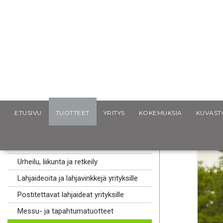
Scancap.fi
Mainoslahjat
Laukut ja reput
Clique 2.0
ETUSIVU
TUOTTEET
YRITYS
KOKEMUKSIA
KUVAST
MAINOSLAHJAT
Kaulanauhat logolla
Urheilu, liikunta ja retkeily
Lahjaideoita ja lahjavinkkejä yrityksille
Postitettavat lahjaideat yrityksille
Messu- ja tapahtumatuotteet