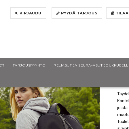
KIRJAUDU
PYYDÄ TARJOUS
TILAA
 Combi Bag
OT
TARJOUSPYYNTÖ
PELIASUT JA SEURA-ASUT JOUKKUEELL
CL
Täydel
Kantok
joista
muoto
Tuulet
avaink