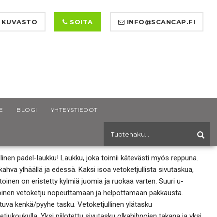
 KUVASTO
SOITA
INFO@SCANCAP.FI
E
BLOGI
YHTEYSTIEDOT
IQUE 2.0 COMBI BAG
linen padel-laukku! Laukku, joka toimii kätevästi myös reppuna.
ahva ylhäällä ja edessä. Kaksi isoa vetoketjullista sivutaskua,
 toinen on eristetty kylmiä juomia ja ruokaa varten. Suuri u-
inen vetoketju nopeuttamaan ja helpottamaan pakkausta.
tuva kenkä/pyyhe tasku. Vetoketjullinen ylätasku
etjukoukulla. Yksi piilotettu sivutasku olkahihnojen takana ja yksi