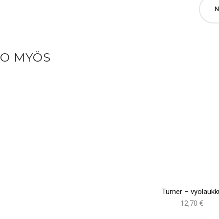
N
SO MYÖS
Turner – vyölaukk
12,70 €