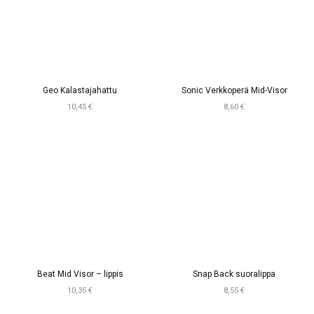
Geo Kalastajahattu
Sonic Verkkoperä Mid-Visor
10,45 €
8,60 €
Beat Mid Visor – lippis
Snap Back suoralippa
10,35 €
8,55 €