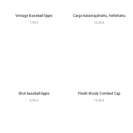
Vintage Baseball lippis
Cargo kalastajahattu, hellehattu
7,90 €
10,50 €
Shot baseball-lippis
Flexfit Wooly Combed Cap
9,95 €
14,90 €