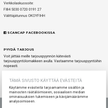
Verkkolaskuosoite:
FI84 5030 0720 0191 27
Välittäjätunnus OKOYFIHH
SCANCAP FACEBOOKISSA
PYYDÄ TARJOUS
Voit jättää meille tarjouspyynnön kätevästi
tarjouspyyntölomakkeen avulla. Vastaamme tarjouspyyntöihin
nopeasti.
PYYDÄ TARJOUS
TÄMÄ SIVUSTO KÄYTTÄÄ EVÄSTEITÄ
Käytämme evästeitä tarjoamamme sisällön ja
mainosten räätälöimiseen, sosiaalisen median
ominaisuuksien tukemiseen ja kävijämäärämme
analysoimiseen.