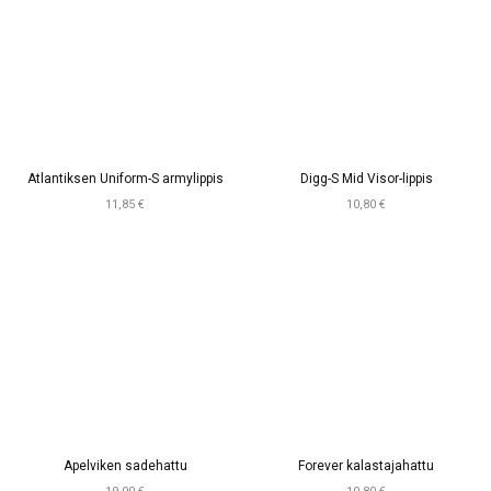
Atlantiksen Uniform-S armylippis
Digg-S Mid Visor-lippis
11,85 €
10,80 €
Apelviken sadehattu
Forever kalastajahattu