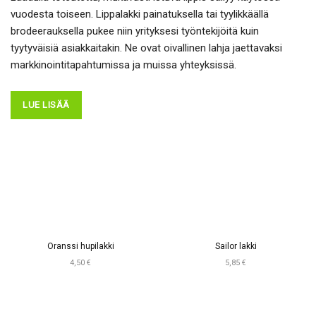
vuodesta toiseen. Lippalakki painatuksella tai tyylikkäällä
brodeerauksella pukee niin yrityksesi työntekijöitä kuin
tyytyväisiä asiakkaitakin. Ne ovat oivallinen lahja jaettavaksi
markkinointitapahtumissa ja muissa yhteyksissä.
LUE LISÄÄ
Oranssi hupilakki
Sailor lakki
4,50 €
5,85 €