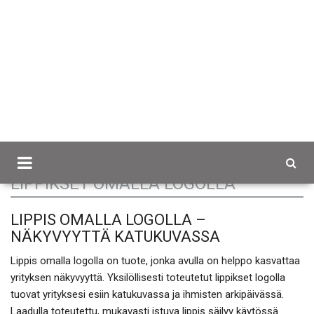
Scancap.fi
Mainostekstiilit
Lippikset omalla logolla
LIPPIKSET OMALLA LOGOLLA
LIPPIS OMALLA LOGOLLA –
NÄKYVYYTTÄ KATUKUVASSA
Lippis omalla logolla on tuote, jonka avulla on helppo kasvattaa
yrityksen näkyvyyttä. Yksilöllisesti toteutetut lippikset logolla
tuovat yrityksesi esiin katukuvassa ja ihmisten arkipäivässä.
Laadulla toteutettu, mukavasti istuva lippis säilyy käytössä