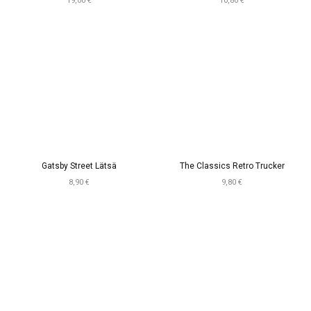
19,00 €
10,80 €
Gatsby Street Lätsä
The Classics Retro Trucker
8,90 €
9,80 €