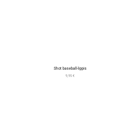
Shot baseball-lippis
9,95 €