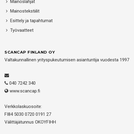
Mainoslahjat
Mainostekstiilit
Esittely ja tapahtumat
Työvaatteet
SCANCAP FINLAND OY
Valtakunnallinen yrityspukeutumisen asiantuntija vuodesta 1997
040 7242 340
www.scancap.fi
Verkkolaskuosoite:
FI84 5030 0720 0191 27
Välittäjätunnus OKOYFIHH