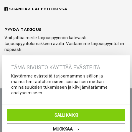
SCANCAP FACEBOOKISSA
PYYDÄ TARJOUS
Voit jättää meille tarjouspyynnön kätevästi
tarjouspyyntölomakkeen avulla. Vastaamme tarjouspyyntöihin
nopeasti.
PYYDÄ TARJOUS
TÄMÄ SIVUSTO KÄYTTÄÄ EVÄSTEITÄ
Käytämme evästeitä tarjoamamme sisällön ja
mainosten räätälöimiseen, sosiaalisen median
ominaisuuksien tukemiseen ja kävijämäärämme
analysoimiseen.
Etusivu
Tuotteet
Yritys
Kokemuksia
Kuvastot
Tarjouspyyntö
Peliasut ja seura-asut joukkueelle
SALLI KAIKKI
Blogi
Yhteystiedot
MUOKKAA
© 2026 Scancap Finland Oy. Sivujen toteutus:
Delanet