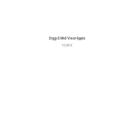
Digg-S Mid Visor-lippis
10,80 €