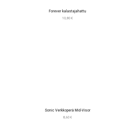
Forever kalastajahattu
10,80 €
Sonic Verkkoperä Mid-Visor
8,60 €