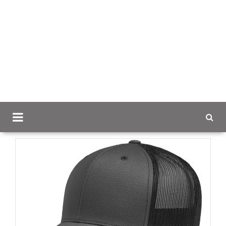
Scancap.fi
Mainostekstiilit
Lippikset omalla logolla
The Classics Retro Trucker