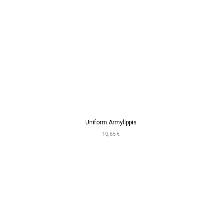
Uniform Armylippis
10,65 €