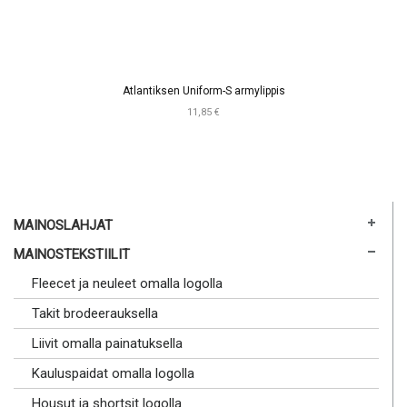
Atlantiksen Uniform-S armylippis
11,85 €
MAINOSLAHJAT
MAINOSTEKSTIILIT
Fleecet ja neuleet omalla logolla
Takit brodeerauksella
Liivit omalla painatuksella
Kauluspaidat omalla logolla
Housut ja shortsit logolla