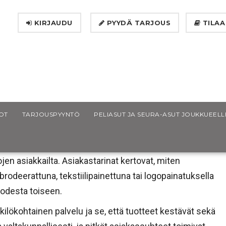
KIRJAUDU
PYYDÄ TARJOUS
TILAA
OT
TARJOUSPYYNTÖ
PELIASUT JA SEURA-ASUT JOUKKUEELL
jen asiakkailta. Asiakastarinat kertovat, miten
brodeerattuna, tekstiilipainettuna tai logopainatuksella
uodesta toiseen.
lökohtainen palvelu ja se, että tuotteet kestävät sekä