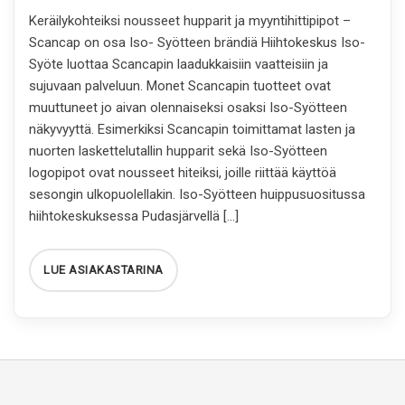
Keräilykohteiksi nousseet hupparit ja myyntihittipipot –
Scancap on osa Iso- Syötteen brändiä Hiihtokeskus Iso-
Syöte luottaa Scancapin laadukkaisiin vaatteisiin ja
sujuvaan palveluun. Monet Scancapin tuotteet ovat
muuttuneet jo aivan olennaiseksi osaksi Iso-Syötteen
näkyvyyttä. Esimerkiksi Scancapin toimittamat lasten ja
nuorten laskettelutallin hupparit sekä Iso-Syötteen
logopipot ovat nousseet hiteiksi, joille riittää käyttöä
sesongin ulkopuolellakin. Iso-Syötteen huippusuositussa
hiihtokeskuksessa Pudasjärvellä […]
LUE ASIAKASTARINA