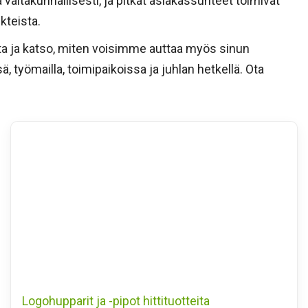
valtakunnallisesti, ja pitkät asiakassuhteet toimivat
kteista.
sta ja katso, miten voisimme auttaa myös sinun
työmailla, toimipaikoissa ja juhlan hetkellä. Ota
Logohupparit ja -pipot hittituotteita