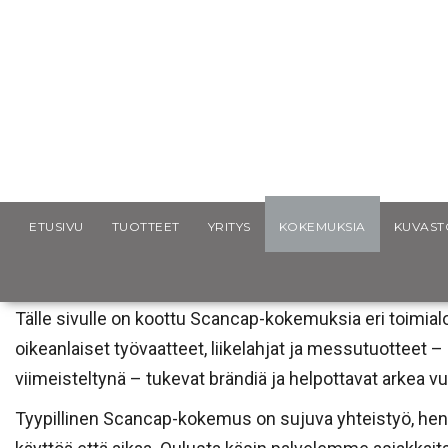
Scancap.fi
Kokemuksia
ETUSIVU
TUOTTEET
YRITYS
KOKEMUKSIA
KUVAST
KOKEMUKSIA
Tälle sivulle on koottu Scancap-kokemuksia eri toimialo
oikeanlaiset työvaatteet, liikelahjat ja messutuotteet – 
viimeisteltynä – tukevat brändiä ja helpottavat arkea v
Tyypillinen Scancap-kokemus on sujuva yhteistyö, henki