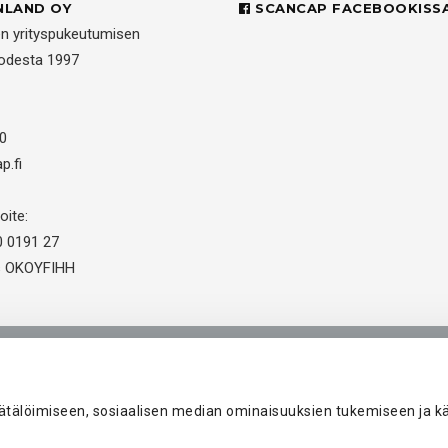
NLAND OY
SCANCAP FACEBOOKISS
en yrityspukeutumisen
uodesta 1997
0
p.fi
oite:
0 0191 27
us OKOYFIHH
kemuksia
Kuvastot
Tarjouspyyntö
Peliasut ja seura-asut j
ätälöimiseen, sosiaalisen median ominaisuuksien tukemiseen ja
© 2026 Scancap Finland Oy. Sivujen toteutus:
Delanet