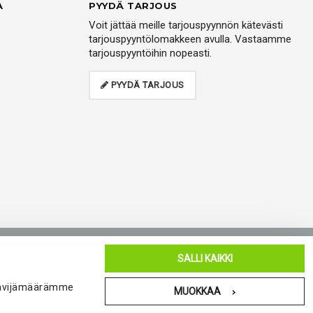
A
PYYDÄ TARJOUS
Voit jättää meille tarjouspyynnön kätevästi
tarjouspyyntölomakkeen avulla. Vastaamme
tarjouspyyntöihin nopeasti.
PYYDÄ TARJOUS
oukkueelle
Blogi
Yhteystiedot
SALLI KAIKKI
 kävijämäärämme
MUOKKAA