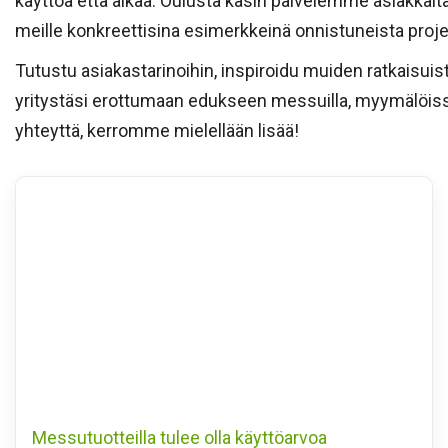
käyttöä että aikaa. Oulusta käsin palvelemme asiakkaita 
meille konkreettisina esimerkkeinä onnistuneista proje
Tutustu asiakastarinoihin, inspiroidu muiden ratkaisui
yritystäsi erottumaan edukseen messuilla, myymälöissä, 
yhteyttä, kerromme mielellään lisää!
Messutuotteilla tulee olla käyttöarvoa