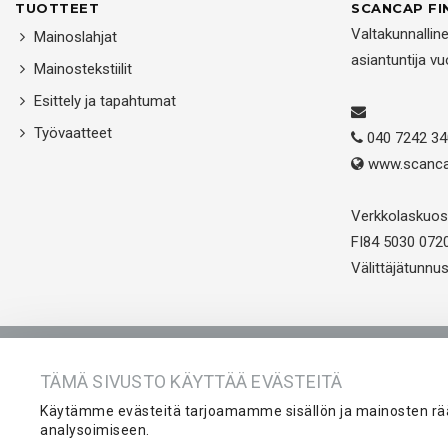
TUOTTEET
SCANCAP FI
Valtakunnallin
Mainoslahjat
asiantuntija v
Mainostekstiilit
Esittely ja tapahtumat
Työvaatteet
040 7242 34
www.scanca
Verkkolaskuos
FI84 5030 072
Välittäjätunn
Etusivu
Tuotteet
Yritys
Ko
TÄMÄ SIVUSTO KÄYTTÄÄ EVÄSTEITÄ
Käytämme evästeitä tarjoamamme sisällön ja mainosten rä
analysoimiseen.