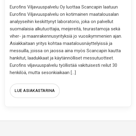
Eurofins Viljavuuspalvelu Oy luottaa Scancapin laatuun
Eurofins Viljavuuspalvelu on kotimainen maatalousalan
analyyseihin keskittynyt laboratorio, joka on palvellut
suomalaisia alkutuottajia, meijereitä, teurastamoja sekä
viher- ja maanrakennusyrityksiä jo vuosikymmenien ajan.
Asiakkaitaan yritys kohtaa maatalousnäyttelyissä ja
messuilla, joissa on jaossa aina myös Scancapin kautta
hankitut, laadukkaat ja käytännölliset messutuotteet.
Eurofins viljavuuspalvelu työllistää vakituisesti reilut 30
henkilöä, mutta sesonkiaikaan […]
LUE ASIAKASTARINA