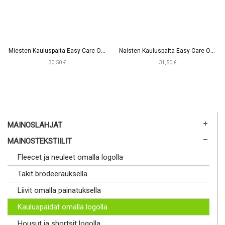
M
iesten Kauluspaita Easy Care Oxford
N
aisten Kauluspaita Easy Care Oxford
30,50 €
31,50 €
MAINOSLAHJAT
MAINOSTEKSTIILIT
Fleecet ja neuleet omalla logolla
Takit brodeerauksella
Liivit omalla painatuksella
Kauluspaidat omalla logolla
Housut ja shortsit logolla