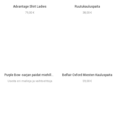
Advantage Shirt Ladies
Ruutukauluspaita
79,00 €
38,00 €
P
urple Bow -sarjan paidat miehille ja naisille
Belfair Oxford Miesten Kauluspaita
Useita eri malleja ja vaihtoehtoja
59,00 €