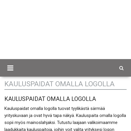
Scancap.fi
Mainostekstiilit
Kauluspaidat omalla
logolla
KAULUSPAIDAT OMALLA LOGOLLA
KAULUSPAIDAT OMALLA LOGOLLA
Kauluspaidat omalla logolla tuovat tyylikästä särmää
yrityskuvaan ja ovat hyvä tapa näkyä. Kauluspaita omalla logolla
sopii myös mainoslahjaksi. Tutustu laajaan valikoimaamme
laadukkaita kauluspaitoja, joihin voit valita yrityksesi logon