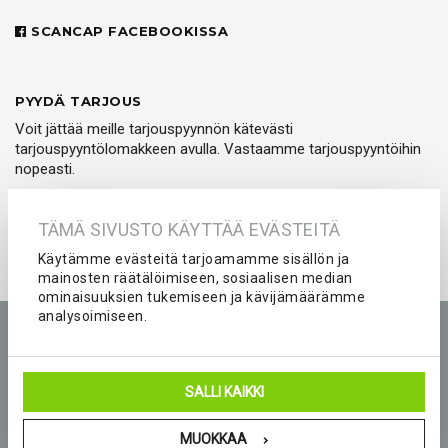
SCANCAP FACEBOOKISSA
PYYDÄ TARJOUS
Voit jättää meille tarjouspyynnön kätevästi
tarjouspyyntölomakkeen avulla. Vastaamme tarjouspyyntöihin
nopeasti.
PYYDÄ TARJOUS
TÄMÄ SIVUSTO KÄYTTÄÄ EVÄSTEITÄ
Käytämme evästeitä tarjoamamme sisällön ja
mainosten räätälöimiseen, sosiaalisen median
ominaisuuksien tukemiseen ja kävijämäärämme
analysoimiseen.
Etusivu
Tuotteet
Yritys
Kokemuksia
Kuvastot
Tarjouspyyntö
Peliasut ja seura-asut joukkueelle
SALLI KAIKKI
Blogi
Yhteystiedot
MUOKKAA
© 2026 Scancap Finland Oy. Sivujen toteutus:
Delanet