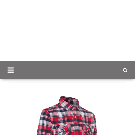
Scancap.fi
Mainostekstiilit
Kauluspaidat omalla
logolla
Ruutukauluspaita