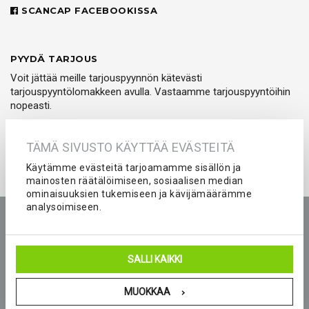
SCANCAP FACEBOOKISSA
PYYDÄ TARJOUS
Voit jättää meille tarjouspyynnön kätevästi
tarjouspyyntölomakkeen avulla. Vastaamme tarjouspyyntöihin
nopeasti.
PYYDÄ TARJOUS
TÄMÄ SIVUSTO KÄYTTÄÄ EVÄSTEITÄ
Käytämme evästeitä tarjoamamme sisällön ja
mainosten räätälöimiseen, sosiaalisen median
ominaisuuksien tukemiseen ja kävijämäärämme
analysoimiseen.
Etusivu
Tuotteet
Yritys
Kokemuksia
Kuvastot
Tarjouspyyntö
Peliasut ja seura-asut joukkueelle
SALLI KAIKKI
Blogi
Yhteystiedot
MUOKKAA
© 2026 Scancap Finland Oy. Sivujen toteutus:
Delanet