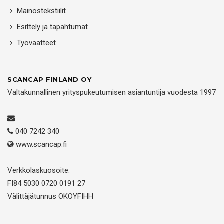
Mainostekstiilit
Esittely ja tapahtumat
Työvaatteet
SCANCAP FINLAND OY
Valtakunnallinen yrityspukeutumisen asiantuntija vuodesta 1997
040 7242 340
www.scancap.fi
Verkkolaskuosoite:
FI84 5030 0720 0191 27
Välittäjätunnus OKOYFIHH