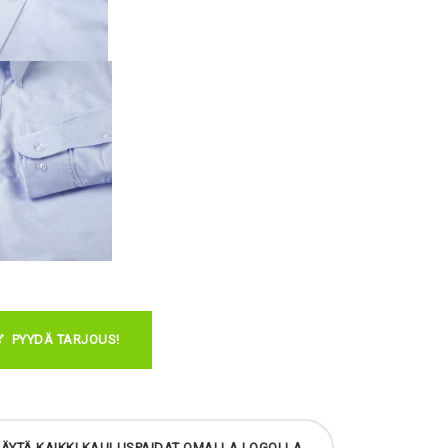
PYYDÄ TARJOUS!
ÄYTÄ KAIKKI KAULUSPAIDAT OMALLA LOGOLLA