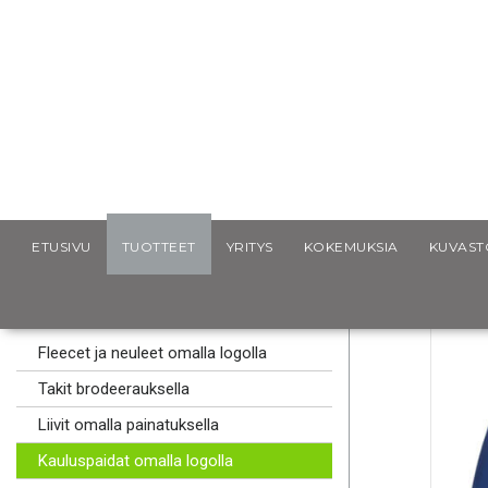
Scancap.fi
Mainostekstiilit
Kauluspaidat omalla logolla
ETUSIVU
TUOTTEET
YRITYS
KOKEMUKSIA
KUVAST
MAINOSLAHJAT
MAINOSTEKSTIILIT
Fleecet ja neuleet omalla logolla
Takit brodeerauksella
Liivit omalla painatuksella
Kauluspaidat omalla logolla