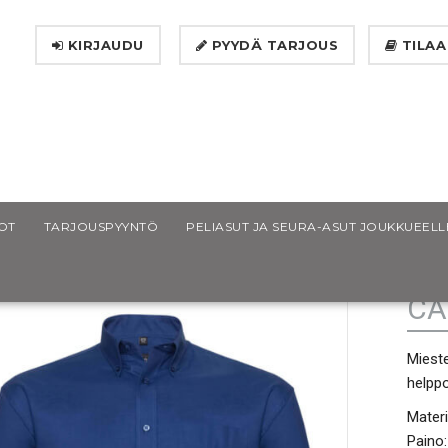
KIRJAUDU
PYYDÄ TARJOUS
TILAA
Miesten Kauluspaita Easy Care Oxford
OT
TARJOUSPYYNTÖ
PELIASUT JA SEURA-ASUT JOUKKUEELL
MI
CA
Mieste
helppo
Materi
Paino: