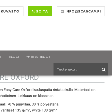
 KUVASTO
SOITA
INFO@SCANCAP.FI
E
BLOGI
YHTEYSTIEDOT
ESTEN KAULUSPAITA EASY
RE OXFORD
n Easy Care Oxford kauluspaita rintataskulla. Materiaali on
hoitoinen. Leikkaus on klassinen.
aali: 70 % puuvillaa, 30 % polyesteriä
 värilliset 135 g/m², white 130 g/m²