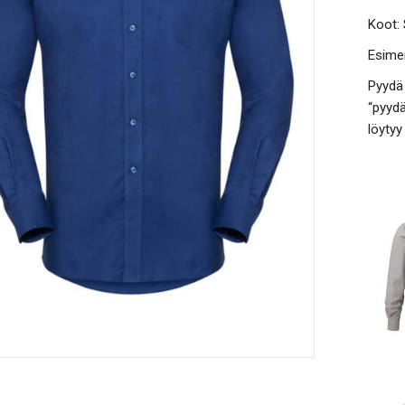
Koot:
Esimer
Pyydä 
“pyydä
löytyy