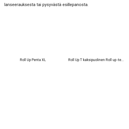
lanseerauksesta tai pysyvästä esillepanosta.
R
oll Up T kaksipuolinen Roll up -teline
Roll Up Penta XL