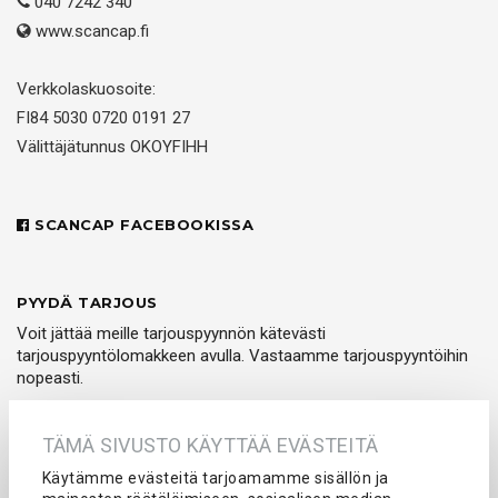
040 7242 340
www.scancap.fi
Verkkolaskuosoite:
FI84 5030 0720 0191 27
Välittäjätunnus OKOYFIHH
SCANCAP FACEBOOKISSA
PYYDÄ TARJOUS
Voit jättää meille tarjouspyynnön kätevästi
tarjouspyyntölomakkeen avulla. Vastaamme tarjouspyyntöihin
nopeasti.
PYYDÄ TARJOUS
TÄMÄ SIVUSTO KÄYTTÄÄ EVÄSTEITÄ
Käytämme evästeitä tarjoamamme sisällön ja