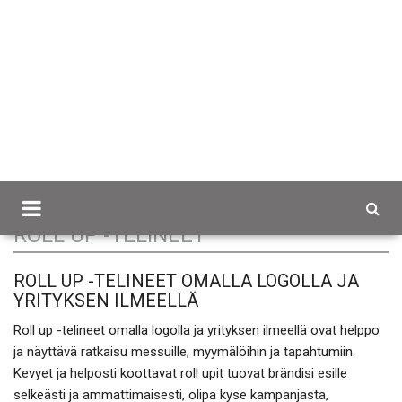
Scancap.fi
Esittely ja tapahtumat
Roll Up -telineet
ROLL UP -TELINEET
ROLL UP -TELINEET OMALLA LOGOLLA JA
YRITYKSEN ILMEELLÄ
Roll up -telineet omalla logolla ja yrityksen ilmeellä ovat helppo
ja näyttävä ratkaisu messuille, myymälöihin ja tapahtumiin.
Kevyet ja helposti koottavat roll upit tuovat brändisi esille
selkeästi ja ammattimaisesti, olipa kyse kampanjasta,