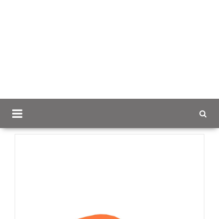
Scancap.fi
Mainostekstiilit
Lippikset omalla logolla
Oranssi hupilakki