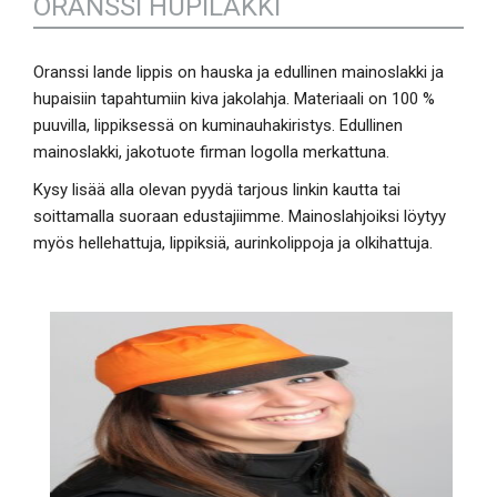
ORANSSI HUPILAKKI
Oranssi lande lippis on hauska ja edullinen mainoslakki ja
hupaisiin tapahtumiin kiva jakolahja. Materiaali on 100 %
puuvilla, lippiksessä on kuminauhakiristys. Edullinen
mainoslakki, jakotuote firman logolla merkattuna.
Kysy lisää alla olevan pyydä tarjous linkin kautta tai
soittamalla suoraan edustajiimme. Mainoslahjoiksi löytyy
myös hellehattuja, lippiksiä, aurinkolippoja ja olkihattuja.