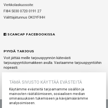
Verkkolaskuosoite:
FI84 5030 0720 0191 27
Välittäjätunnus OKOYFIHH
SCANCAP FACEBOOKISSA
PYYDÄ TARJOUS
Voit jättää meille tarjouspyynnön kätevästi
tarjouspyyntölomakkeen avulla. Vastaamme tarjouspyyntöihin
nopeasti.
PYYDÄ TARJOUS
TÄMÄ SIVUSTO KÄYTTÄÄ EVÄSTEITÄ
Käytämme evästeitä tarjoamamme sisällön ja
mainosten räätälöimiseen, sosiaalisen median
ominaisuuksien tukemiseen ja kävijämäärämme
analysoimiseen.