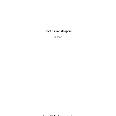
Shot baseball-lippis
9,95 €