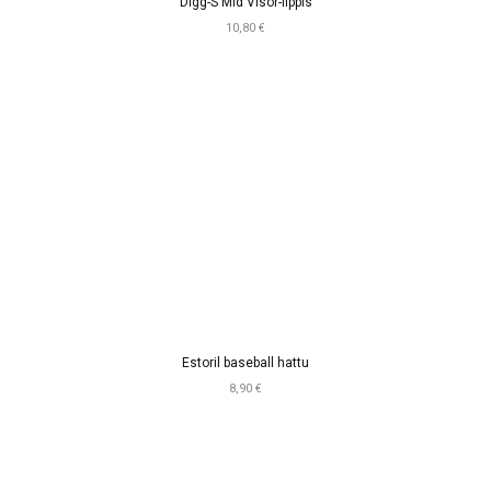
Digg-S Mid Visor-lippis
10,80 €
Estoril baseball hattu
8,90 €