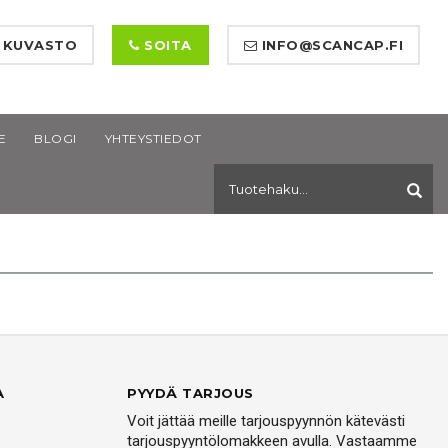
 KUVASTO
SOITA
INFO@SCANCAP.FI
E
BLOGI
YHTEYSTIEDOT
A
PYYDÄ TARJOUS
Voit jättää meille tarjouspyynnön kätevästi
tarjouspyyntölomakkeen avulla. Vastaamme