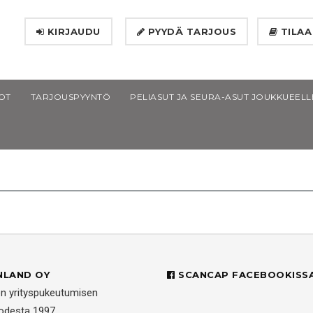
KIRJAUDU
PYYDÄ TARJOUS
TILAA
OT
TARJOUSPYYNTÖ
PELIASUT JA SEURA-ASUT JOUKKUEELL
NLAND OY
SCANCAP FACEBOOKISS
en yrityspukeutumisen
uodesta 1997