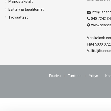
Mainostekstiilit
Esittely ja tapahtumat
info@scanc
Työvaatteet
040 7242 34
www.scanca
Verkkolaskuos
FI84 5030 072
Välittäjätunn
Etusivu
Tuotteet
Yritys
Ko