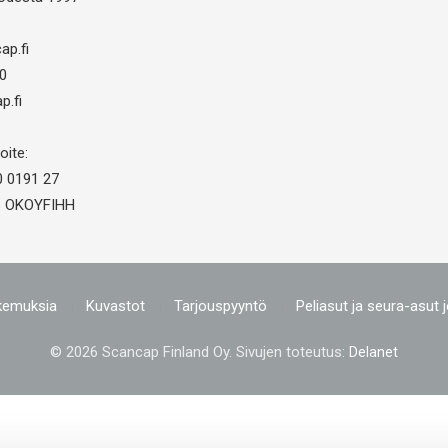
ap.fi
0
p.fi
oite:
0 0191 27
us OKOYFIHH
kemuksia
Kuvastot
Tarjouspyyntö
Peliasut ja seura-asut 
© 2026 Scancap Finland Oy. Sivujen toteutus:
Delanet