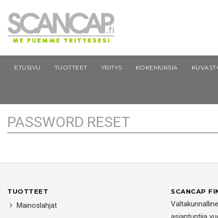
ETUSIVU
TUOTTEET
YRITYS
KOKEMUKSIA
KUVAST
Scancap.fi
Password Reset
PASSWORD RESET
TUOTTEET
SCANCAP FI
Valtakunnallin
Mainoslahjat
asiantuntija v