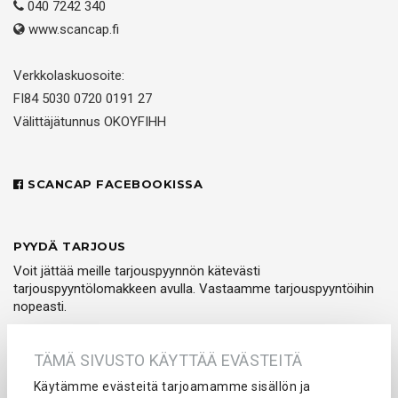
040 7242 340
www.scancap.fi
Verkkolaskuosoite:
FI84 5030 0720 0191 27
Välittäjätunnus OKOYFIHH
SCANCAP FACEBOOKISSA
PYYDÄ TARJOUS
Voit jättää meille tarjouspyynnön kätevästi
tarjouspyyntölomakkeen avulla. Vastaamme tarjouspyyntöihin
nopeasti.
PYYDÄ TARJOUS
TÄMÄ SIVUSTO KÄYTTÄÄ EVÄSTEITÄ
Käytämme evästeitä tarjoamamme sisällön ja