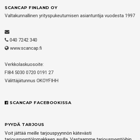
SCANCAP FINLAND OY
Valtakunnallinen yrityspukeutumisen asiantuntija vuodesta 1997
040 7242 340
www.scancap.fi
Verkkolaskuosoite:
FI84 5030 0720 0191 27
Välittäjätunnus OKOYFIHH
SCANCAP FACEBOOKISSA
PYYDÄ TARJOUS
Voit jättää meille tarjouspyynnön kätevästi
tarjouspyyntölomakkeen avulla. Vastaamme tarjouspyyntöihin