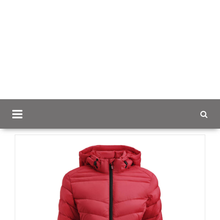
Scancap.fi
Mainostekstiilit
Takit brodeerauksella
Base Jacket Women