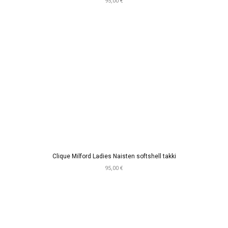
95,00 €
Clique Milford Ladies Naisten softshell takki
95,00 €