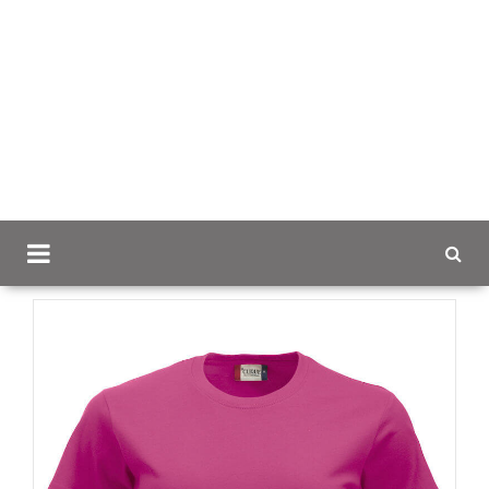
Scancap.fi
Mainostekstiilit
T-paidat omalla logolla
Clique New Classic, Naisten T-paita