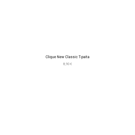
Clique New Classic T-paita
8,90 €