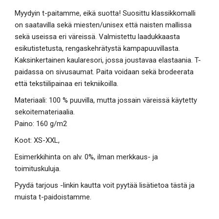
Myydyin t-paitamme, eikä suotta! Suosittu klassikkomalli
on saatavilla sekä miesten/unisex että naisten mallissa
sekä useissa eri väreissä. Valmistettu laadukkaasta
esikutistetusta, rengaskehrätystä kampapuuvillasta.
Kaksinkertainen kaularesori, jossa joustavaa elastaania. T-
paidassa on sivusaumat. Paita voidaan sekä brodeerata
että tekstiilipainaa eri tekniikoilla.
Materiaali: 100 % puuvilla, mutta jossain väreissä käytetty
sekoitemateriaalia.
Paino: 160 g/m2
Koot: XS-XXL,
Esimerkkihinta on alv. 0%, ilman merkkaus- ja
toimituskuluja.
Pyydä tarjous -linkin kautta voit pyytää lisätietoa tästä ja
muista t-paidoistamme.