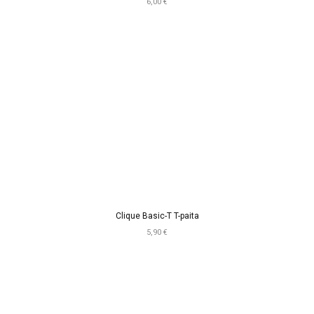
6,00 €
Clique Basic-T T-paita
5,90 €