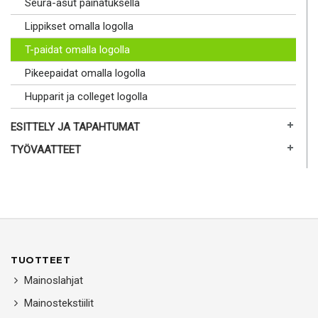
Seura-asut painatuksella
Lippikset omalla logolla
T-paidat omalla logolla
Pikeepaidat omalla logolla
Hupparit ja colleget logolla
ESITTELY JA TAPAHTUMAT
TYÖVAATTEET
TUOTTEET
Mainoslahjat
Mainostekstiilit