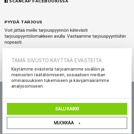
SCANCAP FACEBOOKISSA
PYYDÄ TARJOUS
Voit jättää meille tarjouspyynnön kätevästi
tarjouspyyntölomakkeen avulla. Vastaamme tarjouspyyntöihin
nopeasti.
PYYDÄ TARJOUS
TÄMÄ SIVUSTO KÄYTTÄÄ EVÄSTEITÄ
Käytämme evästeitä tarjoamamme sisällön ja
mainosten räätälöimiseen, sosiaalisen median
ominaisuuksien tukemiseen ja kävijämäärämme
analysoimiseen.
Etusivu
Tuotteet
Yritys
Kokemuksia
Kuvastot
Tarjouspyyntö
Peliasut ja seura-asut joukkueelle
SALLI KAIKKI
Blogi
Yhteystiedot
MUOKKAA
© 2026 Scancap Finland Oy. Sivujen toteutus:
Delanet