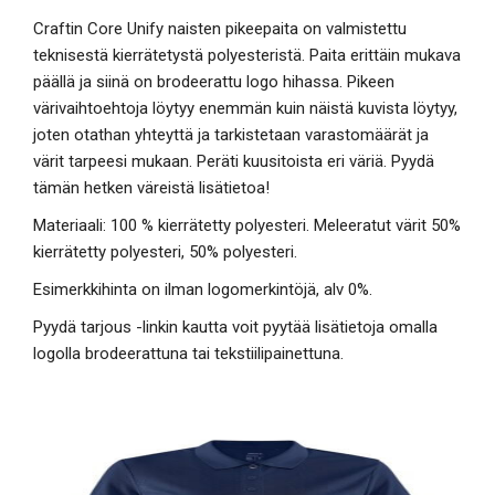
Craftin Core Unify naisten pikeepaita on valmistettu
teknisestä kierrätetystä polyesteristä. Paita erittäin mukava
päällä ja siinä on brodeerattu logo hihassa. Pikeen
värivaihtoehtoja löytyy enemmän kuin näistä kuvista löytyy,
joten otathan yhteyttä ja tarkistetaan varastomäärät ja
värit tarpeesi mukaan. Peräti kuusitoista eri väriä. Pyydä
tämän hetken väreistä lisätietoa!
Materiaali: 100 % kierrätetty polyesteri. Meleeratut värit 50%
kierrätetty polyesteri, 50% polyesteri.
Esimerkkihinta on ilman logomerkintöjä, alv 0%.
Pyydä tarjous -linkin kautta voit pyytää lisätietoja omalla
logolla brodeerattuna tai tekstiilipainettuna.