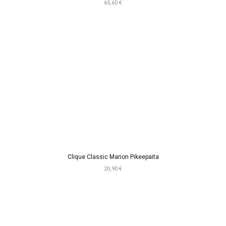
65,60 €
Clique Classic Marion Pikeepaita
20,90 €