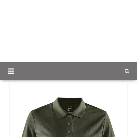
Scancap.fi
Mainostekstiilit
Pikeepaidat omalla logolla
Craft Core Unify naisten pikeepaita