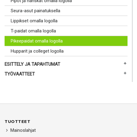
Pipot ja hanskat omalla logolla
Seura-asut painatuksella
Lippikset omalla logolla
T-paidat omalla logolla
Pikeepaidat omalla logolla
Hupparit ja colleget logolla
ESITTELY JA TAPAHTUMAT
TYÖVAATTEET
TUOTTEET
Mainoslahjat