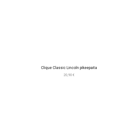
Clique Classic Lincoln pikeepaita
20,90 €