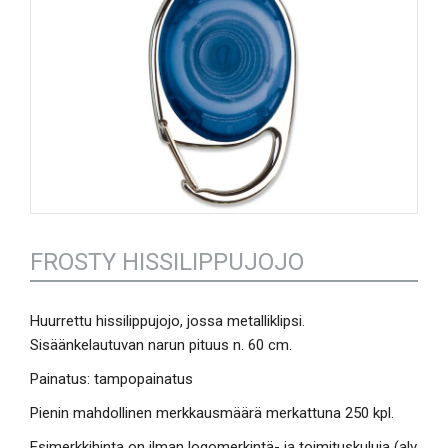
FROSTY HISSILIPPUJOJO
Huurrettu hissilippujojo, jossa metalliklipsi.
Sisäänkelautuvan narun pituus n. 60 cm.
Painatus: tampopainatus
Pienin mahdollinen merkkausmäärä merkattuna 250 kpl.
Esimerkkihinta on ilman logomerkintä- ja toimituskuluja (alv