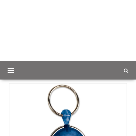
Scancap.fi
Mainoslahjat
Heijastimet ja avaimenperät
logolla
Frosty hissilippujojo