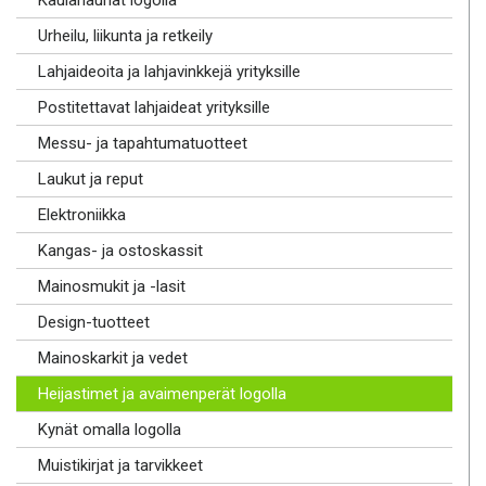
Kaulanauhat logolla
Urheilu, liikunta ja retkeily
Lahjaideoita ja lahjavinkkejä yrityksille
Postitettavat lahjaideat yrityksille
Messu- ja tapahtumatuotteet
Laukut ja reput
Elektroniikka
Kangas- ja ostoskassit
Mainosmukit ja -lasit
Design-tuotteet
Mainoskarkit ja vedet
Heijastimet ja avaimenperät logolla
Kynät omalla logolla
Muistikirjat ja tarvikkeet