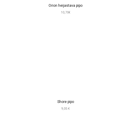
Orion heijastava pipo
10,70€
Shore pipo
9,05 €