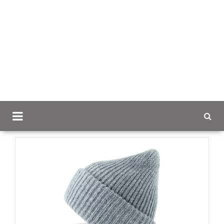
Scancap.fi
Mainostekstiilit
Pipot ja hanskat omalla
logolla
Gorely Chunky-pipo