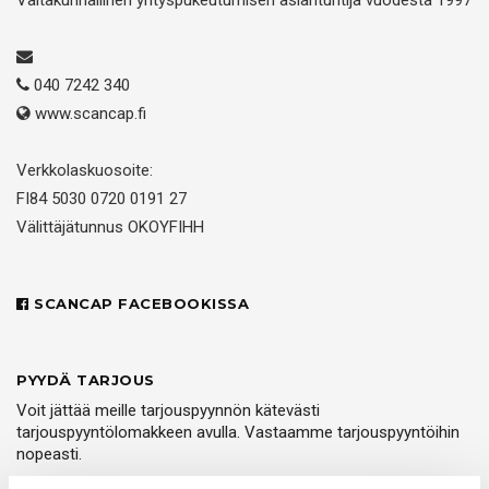
Valtakunnallinen yrityspukeutumisen asiantuntija vuodesta 1997
040 7242 340
www.scancap.fi
Verkkolaskuosoite:
FI84 5030 0720 0191 27
Välittäjätunnus OKOYFIHH
SCANCAP FACEBOOKISSA
PYYDÄ TARJOUS
Voit jättää meille tarjouspyynnön kätevästi
tarjouspyyntölomakkeen avulla. Vastaamme tarjouspyyntöihin
nopeasti.