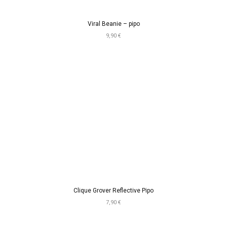
Viral Beanie – pipo
9,90 €
Clique Grover Reflective Pipo
7,90 €