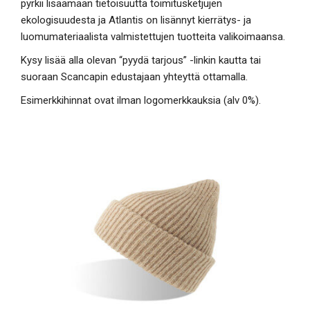
pyrkii lisäämään tietoisuutta toimitusketjujen
ekologisuudesta ja Atlantis on lisännyt kierrätys- ja
luomumateriaalista valmistettujen tuotteita valikoimaansa.
Kysy lisää alla olevan “pyydä tarjous” -linkin kautta tai
suoraan Scancapin edustajaan yhteyttä ottamalla.
Esimerkkihinnat ovat ilman logomerkkauksia (alv 0%).