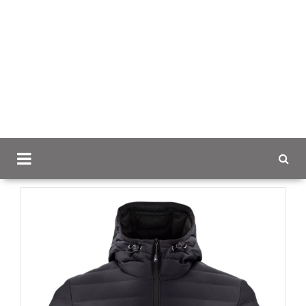
Scancap.fi
Mainostekstiilit
Takit brodeerauksella
Woodlake Heights -talvitakki