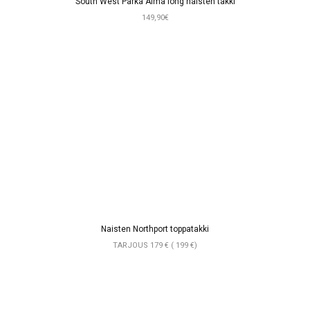
South West Parka Alma long naisten takki
149,90€
Naisten Northport toppatakki
TARJOUS 179 € ( 199 €)