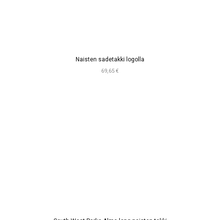
Naisten sadetakki logolla
69,65 €