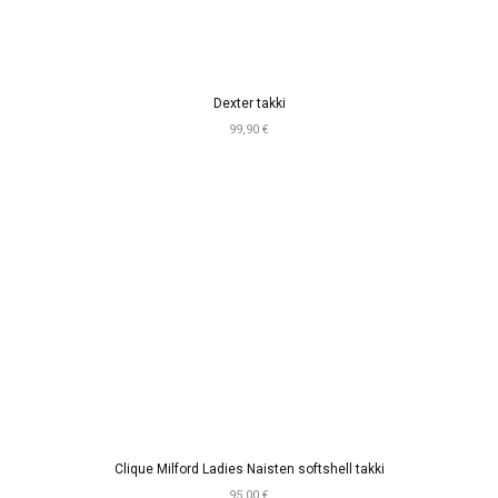
Dexter takki
99,90 €
Clique Milford Ladies Naisten softshell takki
95,00 €