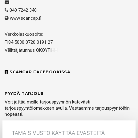
040 7242 340
www.scancap.fi
Verkkolaskuosoite:
FI84 5030 0720 0191 27
Välittäjätunnus OKOYFIHH
SCANCAP FACEBOOKISSA
PYYDÄ TARJOUS
Voit jättää meille tarjouspyynnön kätevästi
tarjouspyyntölomakkeen avulla. Vastaamme tarjouspyyntöihin
nopeasti.
PYYDÄ TARJOUS
TÄMÄ SIVUSTO KÄYTTÄÄ EVÄSTEITÄ