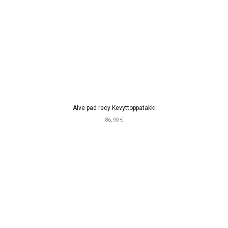
Alve pad recy Kevyttoppatakki
86,90 €