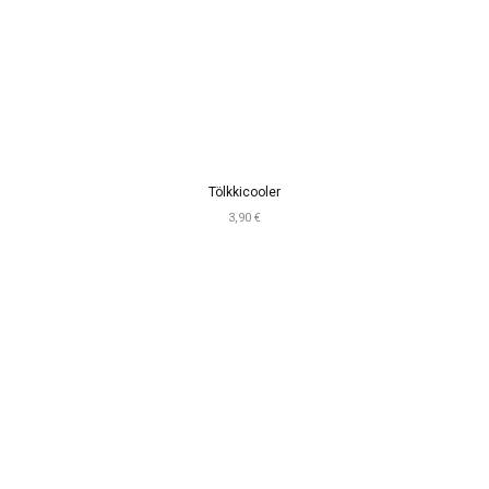
Tölkkicooler
3,90 €