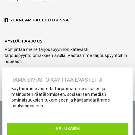
SCANCAP FACEBOOKISSA
PYYDÄ TARJOUS
Voit jättää meille tarjouspyynnön kätevästi
tarjouspyyntölomakkeen avulla. Vastaamme tarjouspyyntöihin
nopeasti.
PYYDÄ TARJOUS
TÄMÄ SIVUSTO KÄYTTÄÄ EVÄSTEITÄ
Käytämme evästeitä tarjoamamme sisällön ja
mainosten räätälöimiseen, sosiaalisen median
ominaisuuksien tukemiseen ja kävijämäärämme
analysoimiseen.
Etusivu
Tuotteet
Yritys
Kokemuksia
Kuvastot
Tarjouspyyntö
Peliasut ja seura-asut joukkueelle
SALLI KAIKKI
Blogi
Yhteystiedot