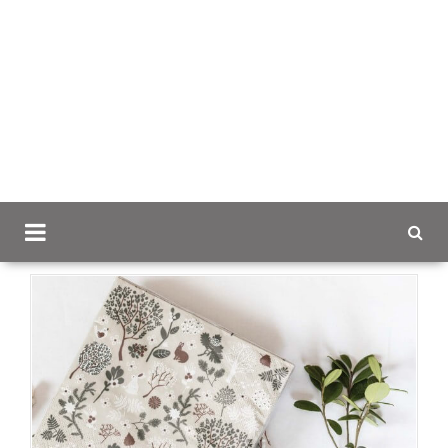
Scancap.fi
Mainoslahjat
Lahjaideoita ja lahjavinkkejä
yrityksille
Jänömetsän juhla