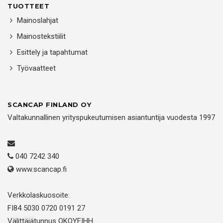
TUOTTEET
Mainoslahjat
Mainostekstiilit
Esittely ja tapahtumat
Työvaatteet
SCANCAP FINLAND OY
Valtakunnallinen yrityspukeutumisen asiantuntija vuodesta 1997
040 7242 340
www.scancap.fi
Verkkolaskuosoite:
FI84 5030 0720 0191 27
Välittäjätunnus OKOYFIHH