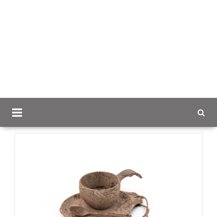
Scancap.fi
Mainoslahjat
Lahjaideoita ja lahjavinkkejä
yrityksille
Kupilka Giftbox