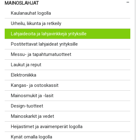
MAINOSLAHJAT
Kaulanauhat logolla
Urheilu, liikunta ja retkeily
Lahjaideoita ja lahjavinkkejä yrityksille
Postitettavat lahjaideat yrityksille
Messu- ja tapahtumatuotteet
Laukut ja reput
Elektroniikka
Kangas- ja ostoskassit
Mainosmukit ja -lasit
Design-tuotteet
Mainoskarkit ja vedet
Heijastimet ja avaimenperät logolla
Kynät omalla logolla