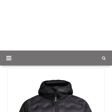
Scancap.fi
Mainostekstiilit
Takit brodeerauksella
Miesten TXlite Shibui untuvatakki