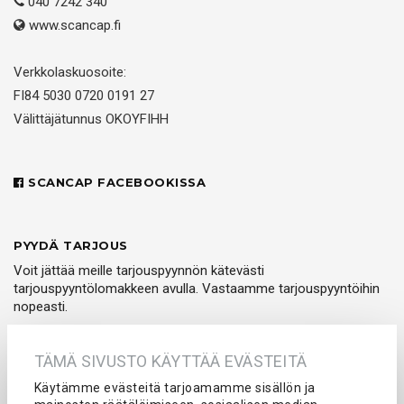
040 7242 340
www.scancap.fi
Verkkolaskuosoite:
FI84 5030 0720 0191 27
Välittäjätunnus OKOYFIHH
SCANCAP FACEBOOKISSA
PYYDÄ TARJOUS
Voit jättää meille tarjouspyynnön kätevästi
tarjouspyyntölomakkeen avulla. Vastaamme tarjouspyyntöihin
nopeasti.
PYYDÄ TARJOUS
TÄMÄ SIVUSTO KÄYTTÄÄ EVÄSTEITÄ
Käytämme evästeitä tarjoamamme sisällön ja