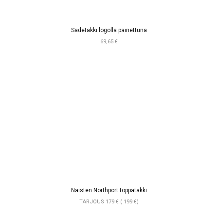
Sadetakki logolla painettuna
69,65 €
Naisten Northport toppatakki
TARJOUS 179 € ( 199 €)