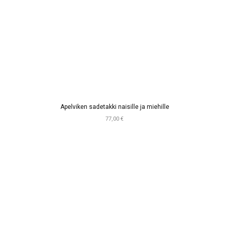
Apelviken sadetakki naisille ja miehille
77,00 €