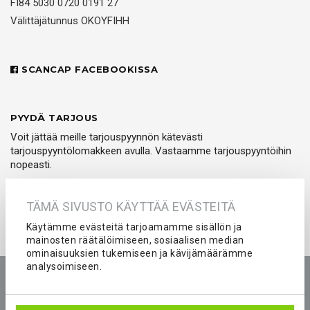
FI84 5030 0720 0191 27
Välittäjätunnus OKOYFIHH
SCANCAP FACEBOOKISSA
PYYDÄ TARJOUS
Voit jättää meille tarjouspyynnön kätevästi
tarjouspyyntölomakkeen avulla. Vastaamme tarjouspyyntöihin
nopeasti.
PYYDÄ TARJOUS
TÄMÄ SIVUSTO KÄYTTÄÄ EVÄSTEITÄ
Käytämme evästeitä tarjoamamme sisällön ja
mainosten räätälöimiseen, sosiaalisen median
ominaisuuksien tukemiseen ja kävijämäärämme
analysoimiseen.
Etusivu
Tuotteet
Yritys
Kokemuksia
Kuvastot
Tarjouspyyntö
Peliasut ja seura-asut joukkueelle