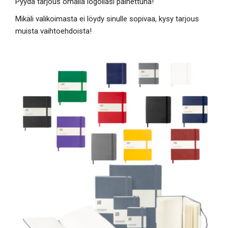
Pyydä tarjous omalla logollasi painettuna!
Mikäli valikoimasta ei löydy sinulle sopivaa, kysy tarjous
muista vaihtoehdoista!