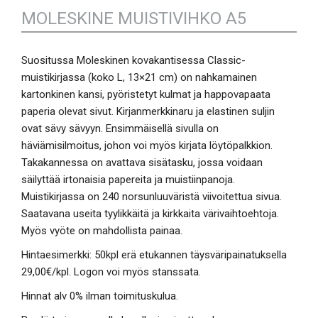
MOLESKINE MUISTIVIHKO A5
Suositussa Moleskinen kovakantisessa Classic-
muistikirjassa (koko L, 13×21 cm) on nahkamainen
kartonkinen kansi, pyöristetyt kulmat ja happovapaata
paperia olevat sivut. Kirjanmerkkinaru ja elastinen suljin
ovat sävy sävyyn. Ensimmäisellä sivulla on
häviämisilmoitus, johon voi myös kirjata löytöpalkkion.
Takakannessa on avattava sisätasku, jossa voidaan
säilyttää irtonaisia papereita ja muistiinpanoja.
Muistikirjassa on 240 norsunluuväristä viivoitettua sivua.
Saatavana useita tyylikkäitä ja kirkkaita värivaihtoehtoja.
Myös vyöte on mahdollista painaa.
Hintaesimerkki: 50kpl erä etukannen täysväripainatuksella
29,00€/kpl. Logon voi myös stanssata.
Hinnat alv 0% ilman toimituskulua.