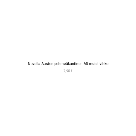
Novella Austen pehmeäkantinen A5-muistivihko
7,95 €