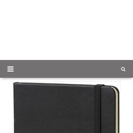
Scancap.fi
Mainoslahjat
Messu- ja
tapahtumatuotteet
Moleskine muistivihko A5