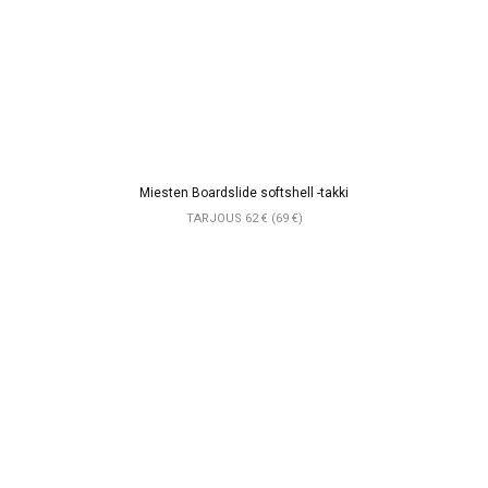
Miesten Boardslide softshell -takki
TARJOUS 62 € (69 €)