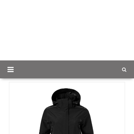
Scancap.fi
Mainostekstiilit
Takit brodeerauksella
South West Parka Alma long naisten takki