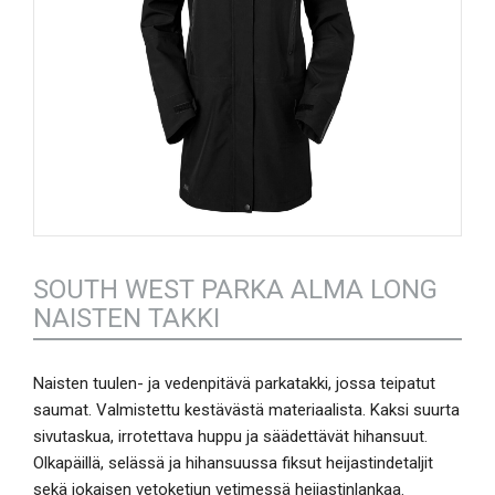
SOUTH WEST PARKA ALMA LONG
NAISTEN TAKKI
Naisten tuulen- ja vedenpitävä parkatakki, jossa teipatut
saumat. Valmistettu kestävästä materiaalista. Kaksi suurta
sivutaskua, irrotettava huppu ja säädettävät hihansuut.
Olkapäillä, selässä ja hihansuussa fiksut heijastindetaljit
sekä jokaisen vetoketjun vetimessä heijastinlankaa.