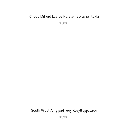
Clique Milford Ladies Naisten softshell takki
95,00 €
South West Amy pad recy Kevyttoppatakki
86,90 €