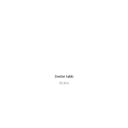
Dexter takki
99,90 €