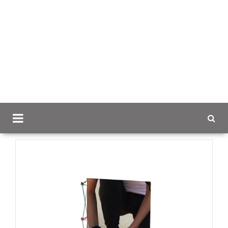
Scancap.fi
Esittely ja tapahtumat
Pop up -seinät ja
taustat
Pop Up Seinä yrityksesi brändille