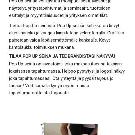
Pop Up seinää voi käyttää monipuolisesti. Messut ja
näyttelyt, yritystapahtumat ja seminaarit, tuotteiden
esittelyt ja myyntitilaisuudet ja yrityksen omat tilat.
Tietoa Pop Up seinästä: Pop Up seinän kehikko on kevyt
alumiinirunko ja kangas kiinnitetään velcrotarralla. Grafiikka
painetaan valoa läpäisemättömälle kankaalle. Kevyt
kantolaukku toimituksen mukana.
TILAA POP UP SEINÄ JA TEE BRÄNDISTÄSI NÄKYVÄ!
Pop Up seinä on investointi, joka maksaa itsensä takaisin
jokaisessa tapahtumassa. Helppo pystytys, ja logosi näkyy
joka tapahtumassasi. Ota yhteyttä ja pyydä tarjous jo
tänään! Voit samalla kysyä myös muista
tapahtumatuotteista tarjousta.