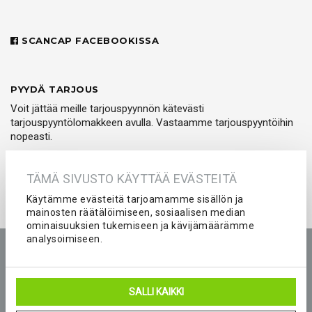
SCANCAP FACEBOOKISSA
PYYDÄ TARJOUS
Voit jättää meille tarjouspyynnön kätevästi
tarjouspyyntölomakkeen avulla. Vastaamme tarjouspyyntöihin
nopeasti.
PYYDÄ TARJOUS
TÄMÄ SIVUSTO KÄYTTÄÄ EVÄSTEITÄ
Käytämme evästeitä tarjoamamme sisällön ja
mainosten räätälöimiseen, sosiaalisen median
ominaisuuksien tukemiseen ja kävijämäärämme
analysoimiseen.
Etusivu
Tuotteet
Yritys
Kokemuksia
Kuvastot
Tarjouspyyntö
Peliasut ja seura-asut joukkueelle
SALLI KAIKKI
Blogi
Yhteystiedot