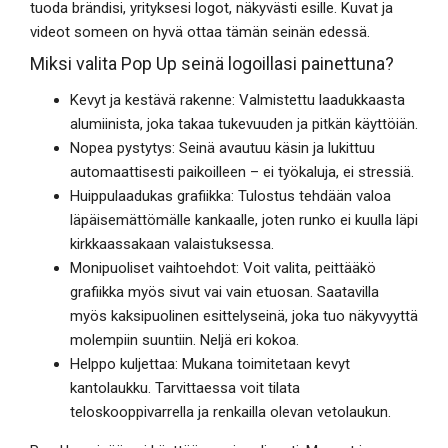
tuoda brändisi, yrityksesi logot, näkyvästi esille. Kuvat ja
videot someen on hyvä ottaa tämän seinän edessä.
Miksi valita Pop Up seinä logoillasi painettuna?
Kevyt ja kestävä rakenne: Valmistettu laadukkaasta
alumiinista, joka takaa tukevuuden ja pitkän käyttöiän.
Nopea pystytys: Seinä avautuu käsin ja lukittuu
automaattisesti paikoilleen – ei työkaluja, ei stressiä.
Huippulaadukas grafiikka: Tulostus tehdään valoa
läpäisemättömälle kankaalle, joten runko ei kuulla läpi
kirkkaassakaan valaistuksessa.
Monipuoliset vaihtoehdot: Voit valita, peittääkö
grafiikka myös sivut vai vain etuosan. Saatavilla
myös kaksipuolinen esittelyseinä, joka tuo näkyvyyttä
molempiin suuntiin. Neljä eri kokoa.
Helppo kuljettaa: Mukana toimitetaan kevyt
kantolaukku. Tarvittaessa voit tilata
teloskooppivarrella ja renkailla olevan vetolaukun.