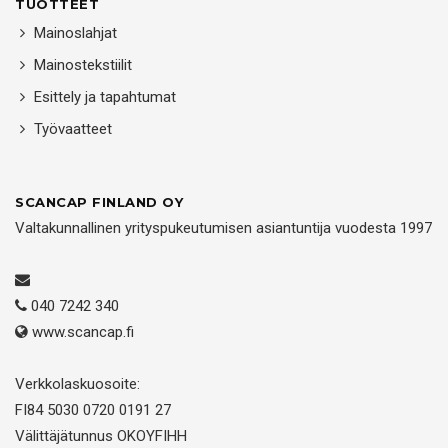
TUOTTEET
Mainoslahjat
Mainostekstiilit
Esittely ja tapahtumat
Työvaatteet
SCANCAP FINLAND OY
Valtakunnallinen yrityspukeutumisen asiantuntija vuodesta 1997
040 7242 340
www.scancap.fi
Verkkolaskuosoite:
FI84 5030 0720 0191 27
Välittäjätunnus OKOYFIHH