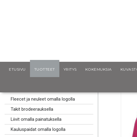
Scancap.fi
Mainostekstiilit
Hupparit ja colleget logolla
ETUSIVU
TUOTTEET
YRITYS
KOKEMUKSIA
KUVAST
MAINOSLAHJAT
MAINOSTEKSTIILIT
Fleecet ja neuleet omalla logolla
Takit brodeerauksella
Liivit omalla painatuksella
Kauluspaidat omalla logolla