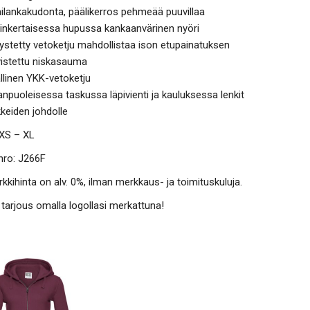
ilankakudonta, päälikerros pehmeää puuvillaa
sinkertaisessa hupussa kankaanvärinen nyöri
lystetty vetoketju mahdollistaa ison etupainatuksen
vistettu niskasauma
llinen YKK-vetoketju
anpuoleisessa taskussa läpivienti ja kauluksessa lenkit
keiden johdolle
 XS – XL
nro: J266F
kkihinta on alv. 0%, ilman merkkaus- ja toimituskuluja.
tarjous omalla logollasi merkattuna!