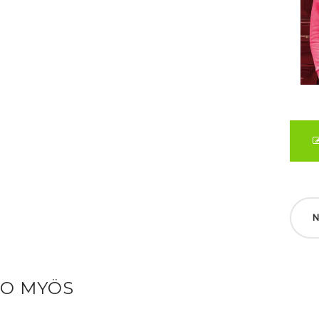
N
SO MYÖS