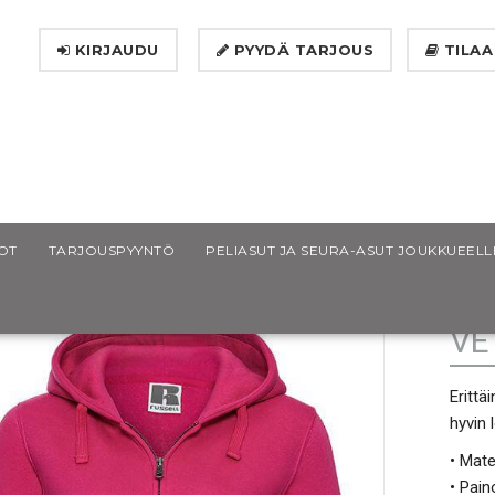
KIRJAUDU
PYYDÄ TARJOUS
TILAA
Russel Authentic Naisten Vetoketjuhuppari
OT
TARJOUSPYYNTÖ
PELIASUT JA SEURA-ASUT JOUKKUEELL
RU
VE
Erittä
hyvin 
• Mate
• Pain