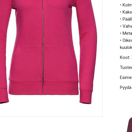
• Kolm
• Kak
• Pääl
• Vah
• Meta
• Oike
kuulok
Koot:
Tuote
Esimer
Pyydä 