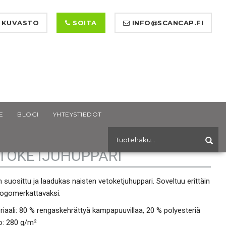
 KUVASTO
SOITA
INFO@SCANCAP.FI
E
BLOGI
YHTEYSTIEDOT
SSEL AUTHENTIC NAISTEN
TOKETJUHUPPARI
in suosittu ja laadukas naisten vetoketjuhuppari. Soveltuu erittäin
logomerkattavaksi.
riaali: 80 % rengaskehrättyä kampapuuvillaa, 20 % polyesteriä
o: 280 g/m²