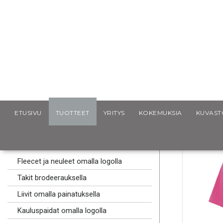
Scancap.fi
Mainostekstiilit
T-paidat omalla logolla
S
ETUSIVU
TUOTTEET
YRITYS
KOKEMUKSIA
KUVAST
MAINOSLAHJAT
MAINOSTEKSTIILIT
Fleecet ja neuleet omalla logolla
Takit brodeerauksella
Liivit omalla painatuksella
Kauluspaidat omalla logolla