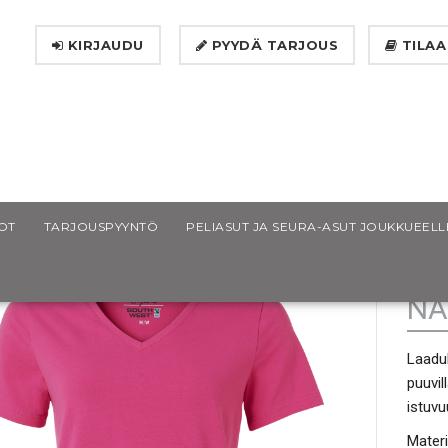
KIRJAUDU
PYYDÄ TARJOUS
TILAA
outh West Scarlet GOTS Naisten T-paita
OT
TARJOUSPYYNTÖ
PELIASUT JA SEURA-ASUT JOUKKUEELL
SO
NA
Laaduk
puuvil
istuvu
Materi