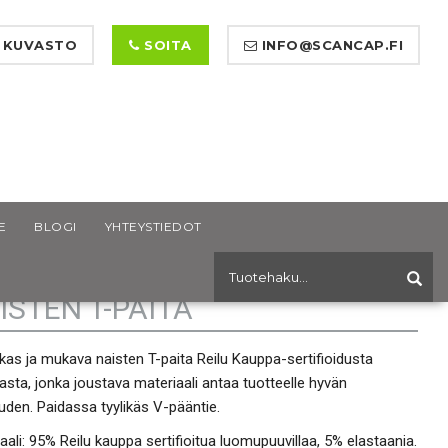
 KUVASTO
SOITA
INFO@SCANCAP.FI
E
BLOGI
YHTEYSTIEDOT
UTH WEST SCARLET GOTS
ISTEN T-PAITA
as ja mukava naisten T-paita Reilu Kauppa-sertifioidusta
lasta, jonka joustava materiaali antaa tuotteelle hyvän
uden. Paidassa tyylikäs V-pääntie.
aali
:
95% Reilu kauppa sertifioitua luomupuuvillaa, 5% elastaania.