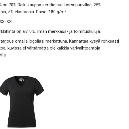
4 on 70% Reilu kauppa sertifioitua luomupuuvillaa, 25%
sia, 5% elastaania.
Paino
:
180
g/m²
XS-XXL
kkihinta on alv. 0%, ilman merkkaus- ja toimituskuluja.
tarjous omalla logollasi merkattuna. Kannattaa kysyä rohkeasti
etoa, kuvissa ei välttämättä ole kaikkia värivaihtoehtoja
illä.