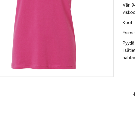
Väri 9
viskoo
Koot
:
Esimer
Pyydä 
lisäti
nähtäv