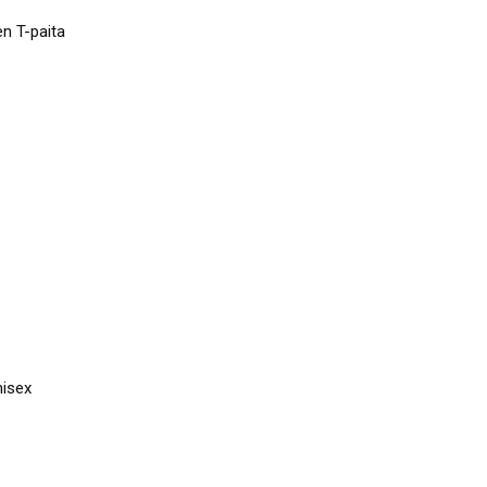
en T-paita
nisex