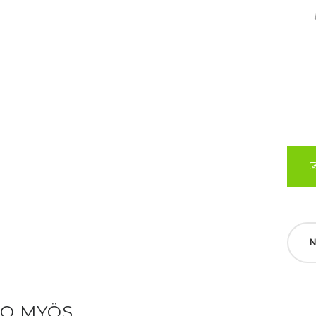
N
SO MYÖS