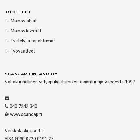
TUOTTEET
Mainoslahjat
Mainostekstiilit
Esittely ja tapahtumat
Työvaatteet
SCANCAP FINLAND OY
Valtakunnallinen yrityspukeutumisen asiantuntija vuodesta 1997
040 7242 340
www.scancap.fi
Verkkolaskuosoite:
FI84 5030 0720 0191 27