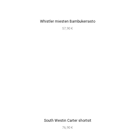
Whistler miesten Bambukerrasto
57,90 €
South Westin Carter shortsit
76,90 €