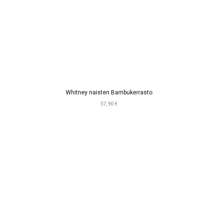
Whitney naisten Bambukerrasto
57,90 €