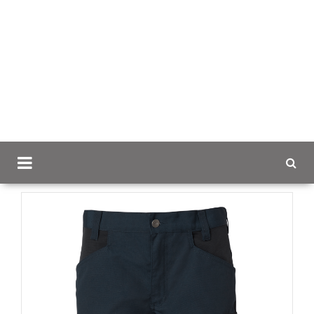
Scancap.fi
Mainostekstiilit
Housut ja shortsit logolla
South Westin Cora naisten shortsit