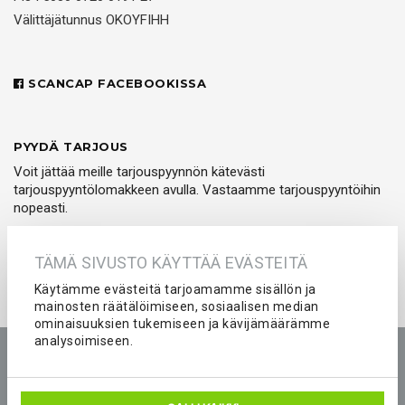
Välittäjätunnus OKOYFIHH
SCANCAP FACEBOOKISSA
PYYDÄ TARJOUS
Voit jättää meille tarjouspyynnön kätevästi
tarjouspyyntölomakkeen avulla. Vastaamme tarjouspyyntöihin
nopeasti.
PYYDÄ TARJOUS
TÄMÄ SIVUSTO KÄYTTÄÄ EVÄSTEITÄ
Käytämme evästeitä tarjoamamme sisällön ja
mainosten räätälöimiseen, sosiaalisen median
ominaisuuksien tukemiseen ja kävijämäärämme
analysoimiseen.
Etusivu
Tuotteet
Yritys
Kokemuksia
Kuvastot
Tarjouspyyntö
Peliasut ja seura-asut joukkueelle