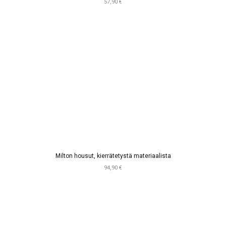
57,90 €
Milton housut, kierrätetystä materiaalista
94,90 €