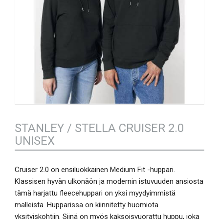
STANLEY / STELLA CRUISER 2.0
UNISEX
Cruiser 2.0 on ensiluokkainen Medium Fit -huppari.
Klassisen hyvän ulkonäön ja modernin istuvuuden ansiosta
tämä harjattu fleecehuppari on yksi myydyimmistä
malleista. Hupparissa on kiinnitetty huomiota
yksityiskohtiin. Siinä on myös kaksoisvuorattu huppu, joka