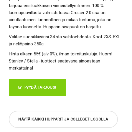
tarjoaa ensiluokkaisen viimeistellyn ilmeen. 100 %
luomupuuvillasta valmistetussa Cruiser 2.0:ssa on
ainutlaatuinen, luonnollinen ja raikas tuntuma, joka on
täynnä luonnetta. Hupparin sisäpuoli on harjattu.
Valitse suosikkivärisi 34:stä vaihtoehdosta. Koot 2XS-5XL
ja neliöpaino 350g.
Hinta alkaen 55€ (alv 0%), ilman toimituskuluja. Huom!
Stanley / Stella -tuotteet saatavana ainoastaan
merkattuina!
PYYDÄ TARJOUS!
NÄYTÄ KAIKKI HUPPARIT JA COLLEGET LOGOLLA