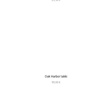
29,90 €
Oak Harbor takki
99,00 €