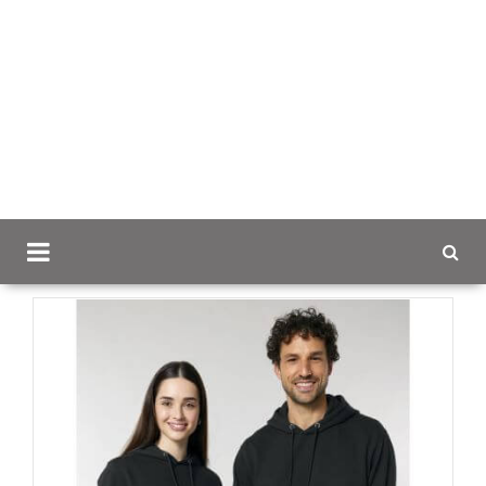
Scancap.fi
Mainostekstiilit
Hupparit ja colleget logolla
Stanley / Stella Cruiser 2.0 Unisex