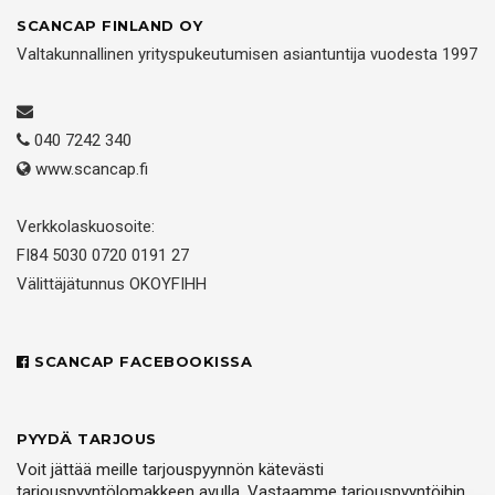
SCANCAP FINLAND OY
Valtakunnallinen yrityspukeutumisen asiantuntija vuodesta 1997
040 7242 340
www.scancap.fi
Verkkolaskuosoite:
FI84 5030 0720 0191 27
Välittäjätunnus OKOYFIHH
SCANCAP FACEBOOKISSA
PYYDÄ TARJOUS
Voit jättää meille tarjouspyynnön kätevästi
tarjouspyyntölomakkeen avulla. Vastaamme tarjouspyyntöihin