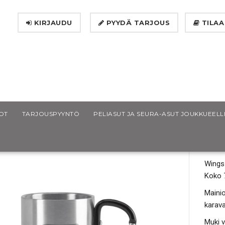
KIRJAUDU
PYYDÄ TARJOUS
TILAA
ings teräsmuki
OT
TARJOUSPYYNTÖ
PELIASUT JA SEURA-ASUT JOUKKUEELL
WI
Wings 
Koko 
Mainio
karava
Muki v