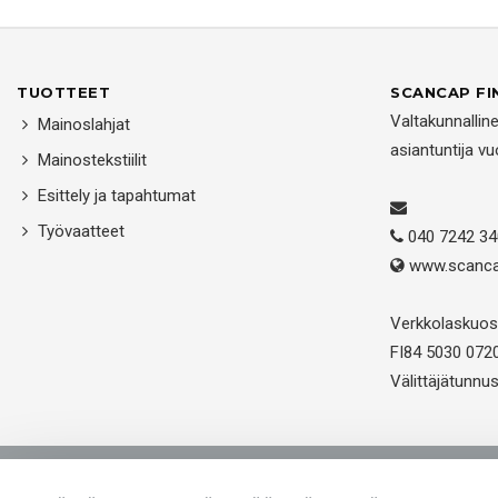
TUOTTEET
SCANCAP FI
Valtakunnallin
Mainoslahjat
asiantuntija v
Mainostekstiilit
Esittely ja tapahtumat
Työvaatteet
040 7242 34
www.scanca
Verkkolaskuos
FI84 5030 072
Välittäjätunn
Etusivu
Tuotteet
Yritys
Ko