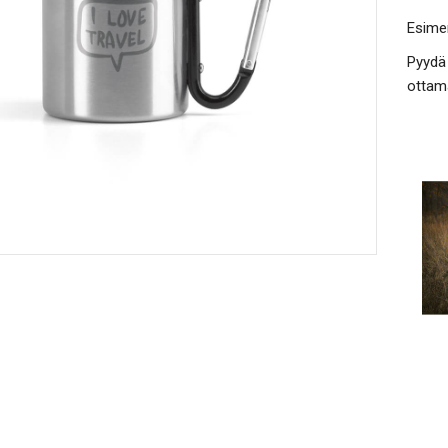
Esimer
Pyydä 
ottama