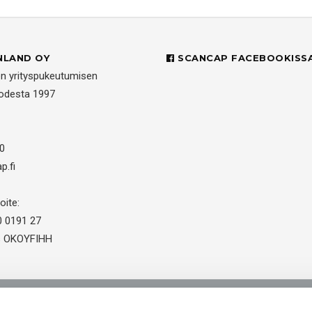
NLAND OY
SCANCAP FACEBOOKISS
en yrityspukeutumisen
uodesta 1997
0
p.fi
oite:
0 0191 27
us OKOYFIHH
kemuksia
Kuvastot
Tarjouspyyntö
Peliasut ja seura-asut j