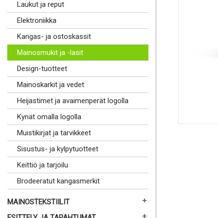
Laukut ja reput
Elektroniikka
Kangas- ja ostoskassit
Mainosmukit ja -lasit
Design-tuotteet
Mainoskarkit ja vedet
Heijastimet ja avaimenperät logolla
Kynät omalla logolla
Muistikirjat ja tarvikkeet
Sisustus- ja kylpytuotteet
Keittiö ja tarjoilu
Brodeeratut kangasmerkit
MAINOSTEKSTIILIT
ESITTELY JA TAPAHTUMAT