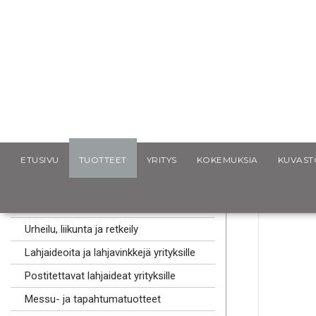
Scancap.fi
Mainoslahjat
Urheilu, liikunta ja retkeily
W
ETUSIVU
TUOTTEET
YRITYS
KOKEMUKSIA
KUVAST
MAINOSLAHJAT
Kaulanauhat logolla
Urheilu, liikunta ja retkeily
Lahjaideoita ja lahjavinkkejä yrityksille
Postitettavat lahjaideat yrityksille
Messu- ja tapahtumatuotteet