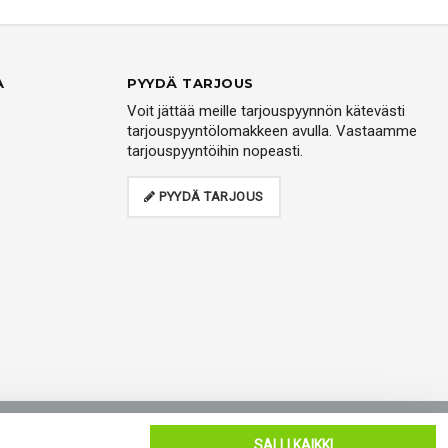
A
PYYDÄ TARJOUS
Voit jättää meille tarjouspyynnön kätevästi
tarjouspyyntölomakkeen avulla. Vastaamme
tarjouspyyntöihin nopeasti.
PYYDÄ TARJOUS
oukkueelle
Blogi
Yhteystiedot
SALLI KAIKKI