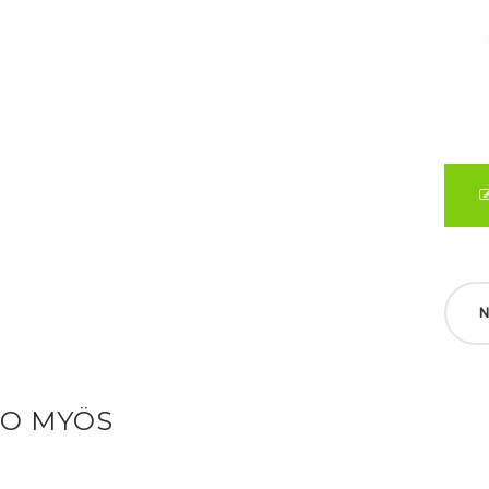
N
SO MYÖS