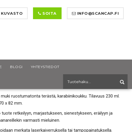
 KUVASTO
SOITA
INFO@SCANCAP.FI
E
BLOGI
YHTEYSTIEDOT
NGS TERÄSMUKI
muki ruostumatonta terästä, karabiinikoukku. Tilavuus 230 ml.
70 x 82 mm.
 tuote retkeilyyn, marjastukseen, sienestykseen, eräilyyn ja
anareillekin varmasti mieluinen.
oidaan merkata laserkaiverruksella tai tampopainatuksella.