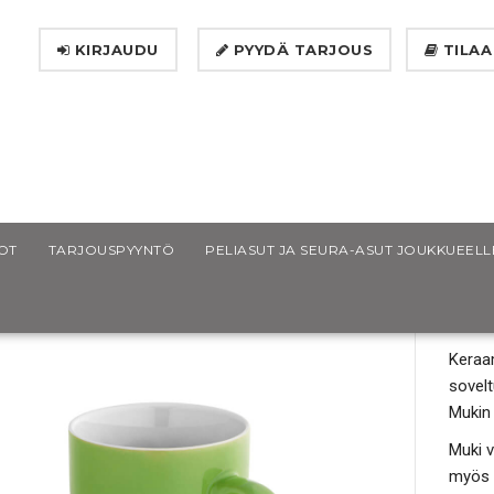
KIRJAUDU
PYYDÄ TARJOUS
TILAA
der muki
OT
TARJOUSPYYNTÖ
PELIASUT JA SEURA-ASUT JOUKKUEELL
CI
Keraam
sovelt
Mukin
Muki 
myös u