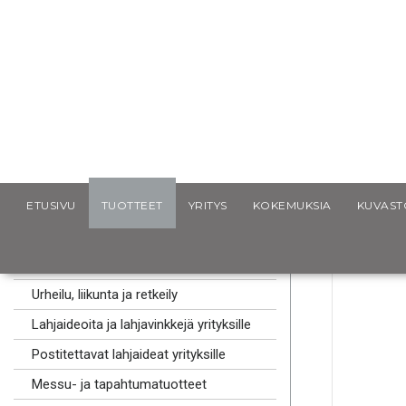
Scancap.fi
Mainoslahjat
Mainosmukit ja -lasit
Cinan
ETUSIVU
TUOTTEET
YRITYS
KOKEMUKSIA
KUVAST
MAINOSLAHJAT
Kaulanauhat logolla
Urheilu, liikunta ja retkeily
Lahjaideoita ja lahjavinkkejä yrityksille
Postitettavat lahjaideat yrityksille
Messu- ja tapahtumatuotteet