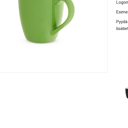
Logome
Esimer
Pyydä 
lisät