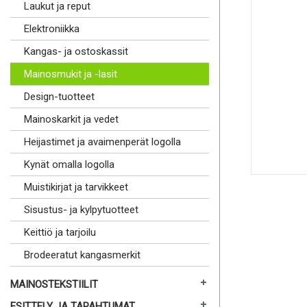
Laukut ja reput
Elektroniikka
Kangas- ja ostoskassit
Mainosmukit ja -lasit
Design-tuotteet
Mainoskarkit ja vedet
Heijastimet ja avaimenperät logolla
Kynät omalla logolla
Muistikirjat ja tarvikkeet
Sisustus- ja kylpytuotteet
Keittiö ja tarjoilu
Brodeeratut kangasmerkit
MAINOSTEKSTIILIT
ESITTELY JA TAPAHTUMAT