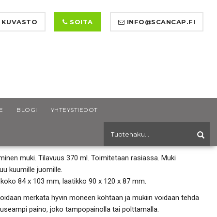
 KUVASTO
SOITA
INFO@SCANCAP.FI
E
BLOGI
YHTEYSTIEDOT
NANDER MUKI
inen muki. Tilavuus 370 ml. Toimitetaan rasiassa. Muki
uu kuumille juomille.
 koko 84 x 103 mm, laatikko 90 x 120 x 87 mm.
voidaan merkata hyvin moneen kohtaan ja mukiin voidaan tehdä
seampi paino, joko tampopainolla tai polttamalla.