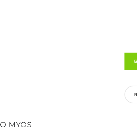
N
SO MYÖS