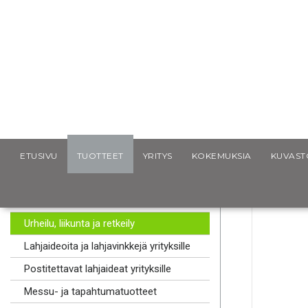
Scancap.fi
Mainoslahjat
Urheilu, liikunta ja retkeily
B
ETUSIVU
TUOTTEET
YRITYS
KOKEMUKSIA
KUVAST
MAINOSLAHJAT
Kaulanauhat logolla
Urheilu, liikunta ja retkeily
Lahjaideoita ja lahjavinkkejä yrityksille
Postitettavat lahjaideat yrityksille
Messu- ja tapahtumatuotteet