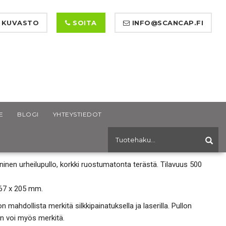
 KUVASTO
SOITA
INFO@SCANCAP.FI
E
BLOGI
YHTEYSTIEDOT
ANE URHEILUPULLO
ninen urheilupullo, korkki ruostumatonta terästä. Tilavuus 500
67 x 205 mm.
on mahdollista merkitä silkkipainatuksella ja laserilla. Pullon
in voi myös merkitä.