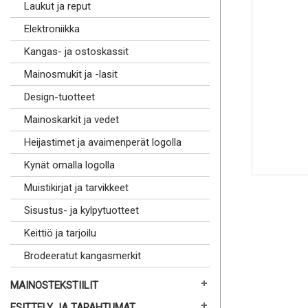
Laukut ja reput
Elektroniikka
Kangas- ja ostoskassit
Mainosmukit ja -lasit
Design-tuotteet
Mainoskarkit ja vedet
Heijastimet ja avaimenperät logolla
Kynät omalla logolla
Muistikirjat ja tarvikkeet
Sisustus- ja kylpytuotteet
Keittiö ja tarjoilu
Brodeeratut kangasmerkit
MAINOSTEKSTIILIT
ESITTELY JA TAPAHTUMAT