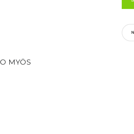
N
SO MYÖS