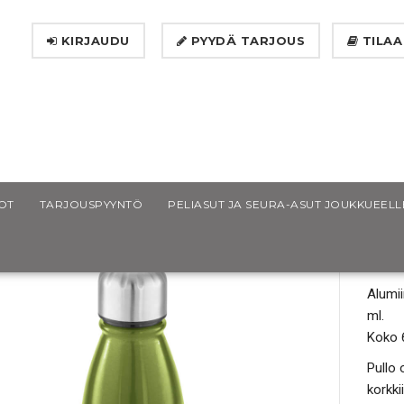
KIRJAUDU
PYYDÄ TARJOUS
TILAA
eane urheilupullo
OT
TARJOUSPYYNTÖ
PELIASUT JA SEURA-ASUT JOUKKUEELL
BE
Alumii
ml.
Koko 
Pullo 
korkki