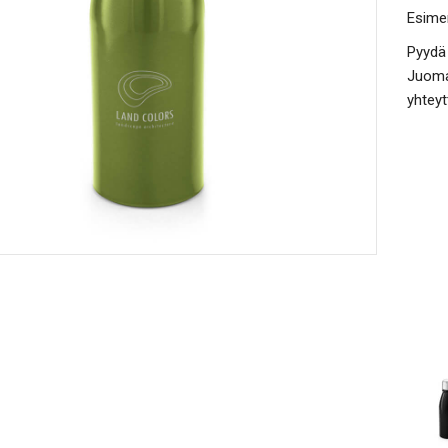
Esimer
Pyydä 
Juomap
yhteyt