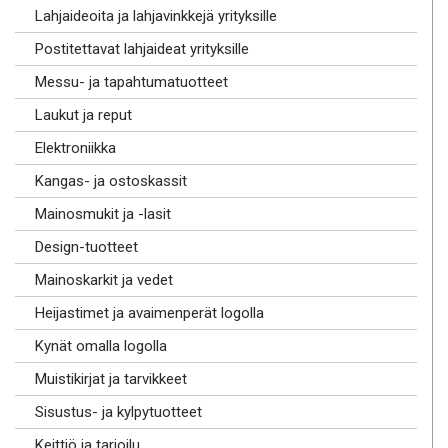
Lahjaideoita ja lahjavinkkejä yrityksille
Postitettavat lahjaideat yrityksille
Messu- ja tapahtumatuotteet
Laukut ja reput
Elektroniikka
Kangas- ja ostoskassit
Mainosmukit ja -lasit
Design-tuotteet
Mainoskarkit ja vedet
Heijastimet ja avaimenperät logolla
Kynät omalla logolla
Muistikirjat ja tarvikkeet
Sisustus- ja kylpytuotteet
Keittiö ja tarjoilu