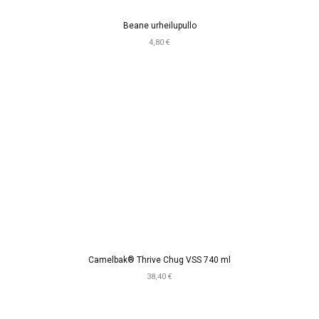
Beane urheilupullo
4,80 €
Camelbak® Thrive Chug VSS 740 ml
38,40 €