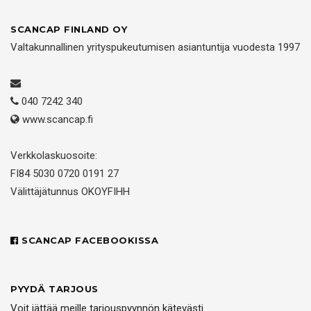
SCANCAP FINLAND OY
Valtakunnallinen yrityspukeutumisen asiantuntija vuodesta 1997
040 7242 340
www.scancap.fi
Verkkolaskuosoite:
FI84 5030 0720 0191 27
Välittäjätunnus OKOYFIHH
SCANCAP FACEBOOKISSA
PYYDÄ TARJOUS
Voit jättää meille tarjouspyynnön kätevästi