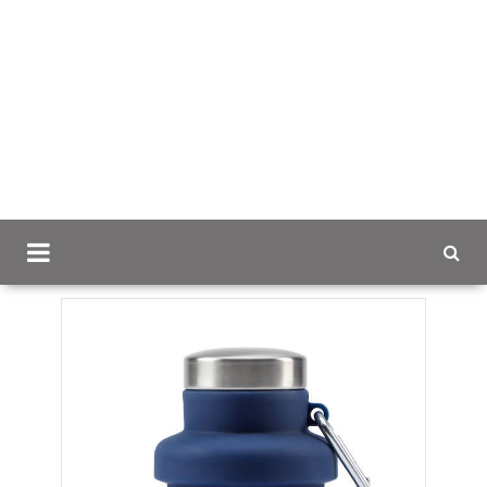
Scancap.fi
Mainoslahjat
Urheilu, liikunta ja retkeily
Kokoonmenevä vesipullo