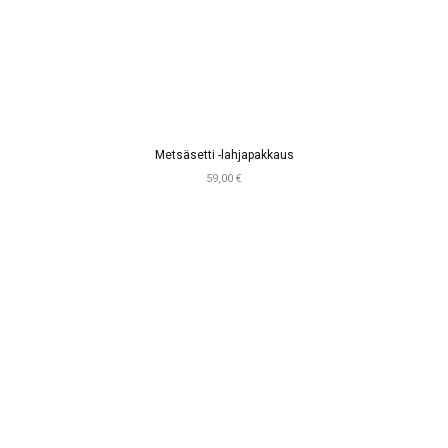
Metsäsetti -lahjapakkaus
59,00 €