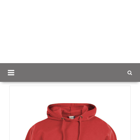
Scancap.fi
Mainostekstiilit
Hupparit ja colleget logolla
Clique Basic Hoody Unisex Huppari