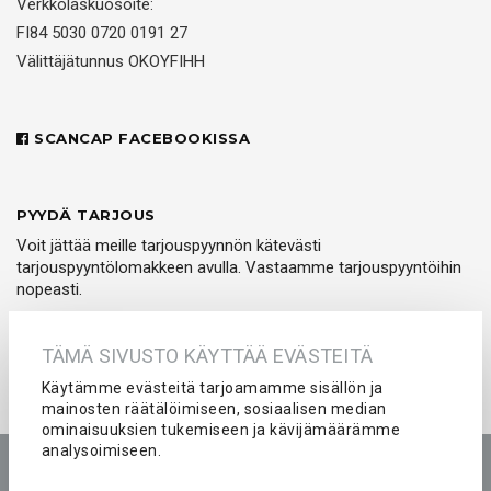
Verkkolaskuosoite:
FI84 5030 0720 0191 27
Välittäjätunnus OKOYFIHH
SCANCAP FACEBOOKISSA
PYYDÄ TARJOUS
Voit jättää meille tarjouspyynnön kätevästi
tarjouspyyntölomakkeen avulla. Vastaamme tarjouspyyntöihin
nopeasti.
PYYDÄ TARJOUS
TÄMÄ SIVUSTO KÄYTTÄÄ EVÄSTEITÄ
Käytämme evästeitä tarjoamamme sisällön ja
mainosten räätälöimiseen, sosiaalisen median
ominaisuuksien tukemiseen ja kävijämäärämme
analysoimiseen.
Etusivu
Tuotteet
Yritys
Kokemuksia
Kuvastot