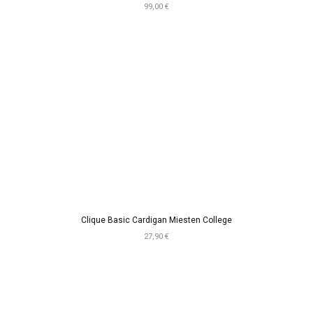
99,00 €
Clique Basic Cardigan Miesten College
27,90 €