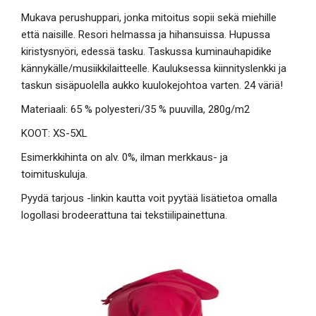
Mukava perushuppari, jonka mitoitus sopii sekä miehille
että naisille. Resori helmassa ja hihansuissa. Hupussa
kiristysnyöri, edessä tasku. Taskussa kuminauhapidike
kännykälle/musiikkilaitteelle. Kauluksessa kiinnityslenkki ja
taskun sisäpuolella aukko kuulokejohtoa varten. 24 väriä!
Materiaali: 65 % polyesteri/35 % puuvilla, 280g/m2
KOOT: XS-5XL
Esimerkkihinta on alv. 0%, ilman merkkaus- ja
toimituskuluja.
Pyydä tarjous -linkin kautta voit pyytää lisätietoa omalla
logollasi brodeerattuna tai tekstiilipainettuna.