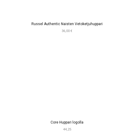
Russel Authentic Naisten Vetoketjuhuppari
36,00 €
Core Huppari logolla
44,25