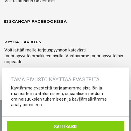
Välittäjätunnus OKOYFIHH
SCANCAP FACEBOOKISSA
PYYDÄ TARJOUS
Voit jättää meille tarjouspyynnön kätevästi
tarjouspyyntölomakkeen avulla. Vastaamme tarjouspyyntöihin
nopeasti.
PYYDÄ TARJOUS
TÄMÄ SIVUSTO KÄYTTÄÄ EVÄSTEITÄ
Käytämme evästeitä tarjoamamme sisällön ja
mainosten räätälöimiseen, sosiaalisen median
ominaisuuksien tukemiseen ja kävijämäärämme
analysoimiseen.
Etusivu
Tuotteet
Yritys
Kokemuksia
Kuvastot
Tarjouspyyntö
Peliasut ja seura-asut joukkueelle
SALLI KAIKKI
Blogi
Yhteystiedot