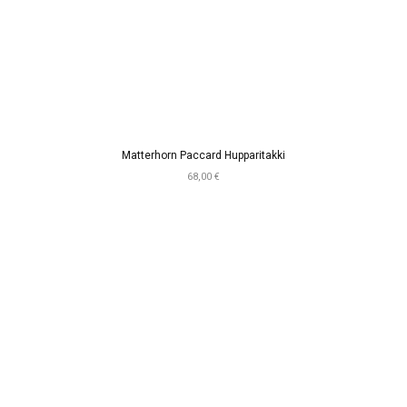
Matterhorn Paccard Hupparitakki
68,00 €