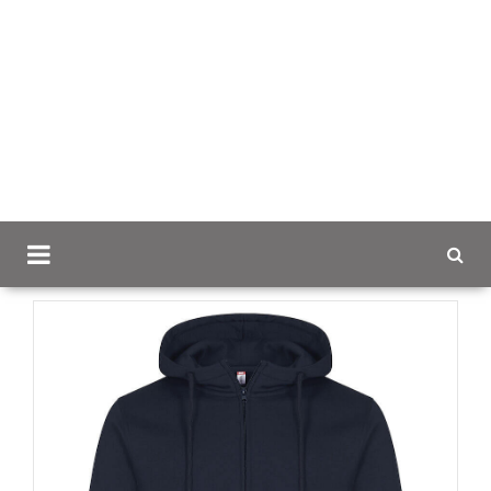
Scancap.fi
Mainostekstiilit
Hupparit ja colleget logolla
Miami Hoody FZ