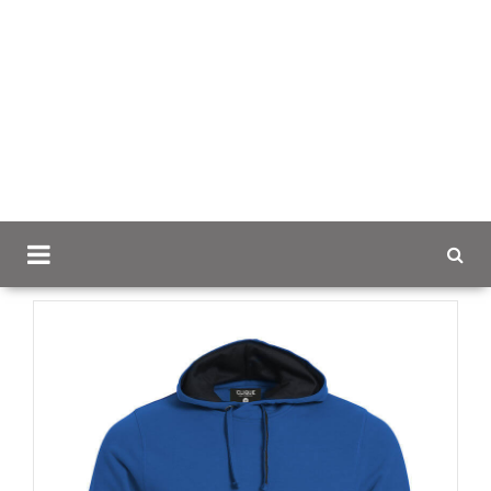
Scancap.fi
Mainostekstiilit
Hupparit ja colleget logolla
Clique Classic Hoody Miesten Huppari