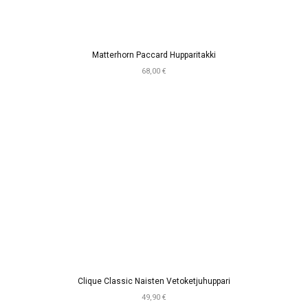
Matterhorn Paccard Hupparitakki
68,00 €
Clique Classic Naisten Vetoketjuhuppari
49,90 €