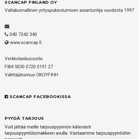
SCANCAP FINLAND OY
Valtakunnallinen yrityspukeutumisen asiantuntija vuodesta 1997
040 7242 340
www.scancap.fi
Verkkolaskuosoite:
FI84 5030 0720 0191 27
Välittäjätunnus OKOYFIHH
SCANCAP FACEBOOKISSA
PYYDÄ TARJOUS
Voit jättää meille tarjouspyynnön kätevästi
tarjouspyyntölomakkeen avulla. Vastaamme tarjouspyyntöihin