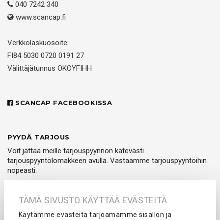
040 7242 340
www.scancap.fi
Verkkolaskuosoite:
FI84 5030 0720 0191 27
Välittäjätunnus OKOYFIHH
SCANCAP FACEBOOKISSA
PYYDÄ TARJOUS
Voit jättää meille tarjouspyynnön kätevästi
tarjouspyyntölomakkeen avulla. Vastaamme tarjouspyyntöihin
nopeasti.
PYYDÄ TARJOUS
TÄMÄ SIVUSTO KÄYTTÄÄ EVÄSTEITÄ
Käytämme evästeitä tarjoamamme sisällön ja