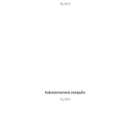
36,00 €
Kokoonmenevä vesipullo
16,90 €