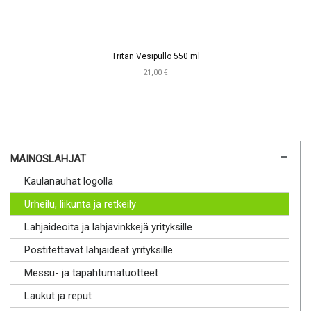
Tritan Vesipullo 550 ml
21,00 €
MAINOSLAHJAT
Kaulanauhat logolla
Urheilu, liikunta ja retkeily
Lahjaideoita ja lahjavinkkejä yrityksille
Postitettavat lahjaideat yrityksille
Messu- ja tapahtumatuotteet
Laukut ja reput