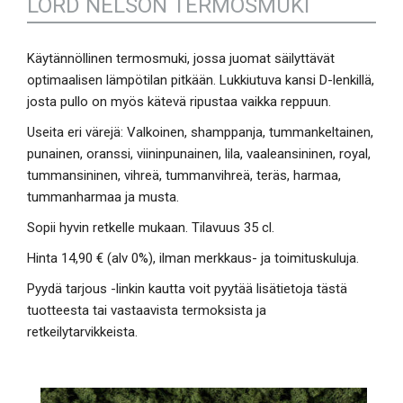
LORD NELSON TERMOSMUKI
Käytännöllinen termosmuki, jossa juomat säilyttävät
optimaalisen lämpötilan pitkään. Lukkiutuva kansi D-lenkillä,
josta pullo on myös kätevä ripustaa vaikka reppuun.
Useita eri värejä: Valkoinen, shamppanja, tummankeltainen,
punainen, oranssi, viininpunainen, lila, vaaleansininen, royal,
tummansininen, vihreä, tummanvihreä, teräs, harmaa,
tummanharmaa ja musta.
Sopii hyvin retkelle mukaan. Tilavuus 35 cl.
Hinta 14,90 € (alv 0%), ilman merkkaus- ja toimituskuluja.
Pyydä tarjous -linkin kautta voit pyytää lisätietoja tästä
tuotteesta tai vastaavista termoksista ja
retkeilytarvikkeista.