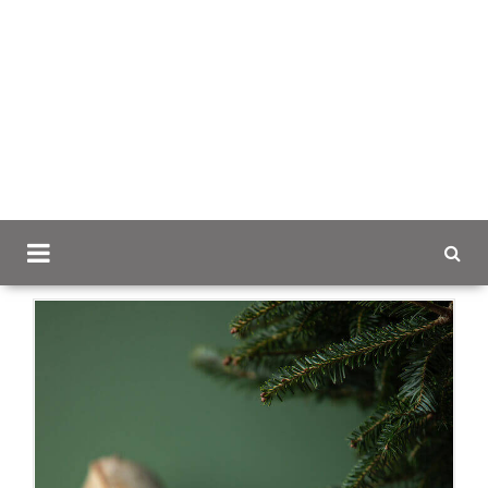
Scancap.fi
Mainoslahjat
Urheilu, liikunta ja retkeily
Lord Nelson termosmuki