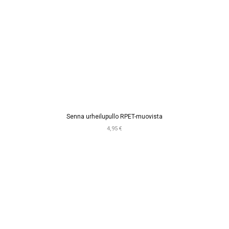
Senna urheilupullo RPET-muovista
4,95 €