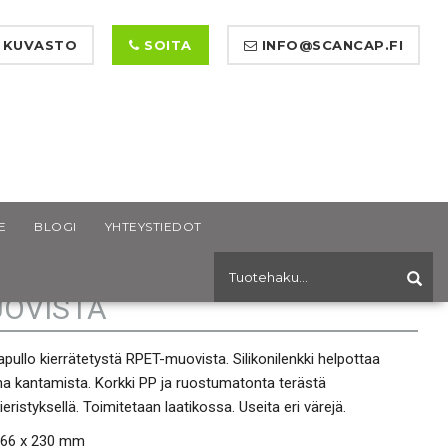
 KUVASTO
SOITA
INFO@SCANCAP.FI
E
BLOGI
YHTEYSTIEDOT
NNA URHEILUPULLO RPET-
OVISTA
ullo kierrätetystä RPET-muovista. Silikonilenkki helpottaa
a kantamista. Korkki PP ja ruostumatonta terästä
nieristyksellä. Toimitetaan laatikossa. Useita eri värejä.
 66 x 230 mm