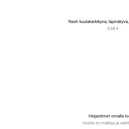
Nash kuulakärkikynä, läpinäkyvä, v
0,68 €
Heijastimet omalla lo
Useita eri malleja ja vaih