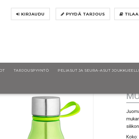
KIRJAUDU
PYYDÄ TARJOUS
TILAA
enna urheilupullo RPET-muovista
OT
TARJOUSPYYNTÖ
PELIASUT JA SEURA-ASUT JOUKKUEELL
SE
MU
Juomap
mukan
siliko
Koko: