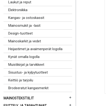
Laukut ja reput
Elektroniikka
Kangas- ja ostoskassit
Mainosmukit ja -lasit
Design-tuotteet
Mainoskarkit ja vedet
Heijastimet ja avaimenperät logolla
Kynät omalla logolla
Muistikirjat ja tarvikkeet
Sisustus- ja kylpytuotteet
Keittiö ja tarjoilu
Brodeeratut kangasmerkit
MAINOSTEKSTIILIT
ESITTELY JA TAPAHTUMAT