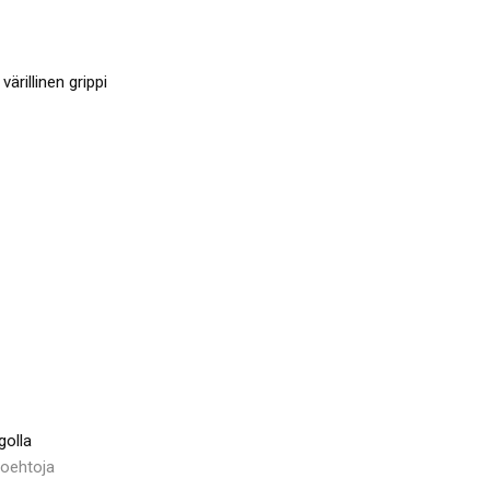
ärillinen grippi
golla
toehtoja