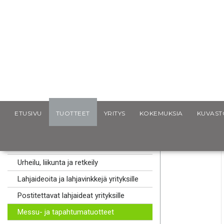
Scancap.fi
Mainoslahjat
Urheilu, liikunta ja retkeily
S
ETUSIVU
TUOTTEET
YRITYS
KOKEMUKSIA
KUVAST
MAINOSLAHJAT
Kaulanauhat logolla
Urheilu, liikunta ja retkeily
Lahjaideoita ja lahjavinkkejä yrityksille
Postitettavat lahjaideat yrityksille
Messu- ja tapahtumatuotteet