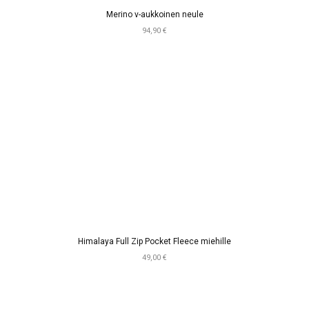
Merino v-aukkoinen neule
94,90 €
Himalaya Full Zip Pocket Fleece miehille
49,00 €