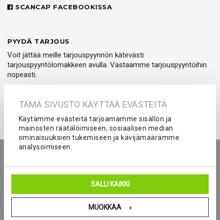
SCANCAP FACEBOOKISSA
PYYDÄ TARJOUS
Voit jättää meille tarjouspyynnön kätevästi
tarjouspyyntölomakkeen avulla. Vastaamme tarjouspyyntöihin
nopeasti.
PYYDÄ TARJOUS
TÄMÄ SIVUSTO KÄYTTÄÄ EVÄSTEITÄ
Käytämme evästeitä tarjoamamme sisällön ja
mainosten räätälöimiseen, sosiaalisen median
ominaisuuksien tukemiseen ja kävijämäärämme
analysoimiseen.
Etusivu
Tuotteet
Yritys
Kokemuksia
Kuvastot
Tarjouspyyntö
Peliasut ja seura-asut joukkueelle
SALLI KAIKKI
Blogi
Yhteystiedot
MUOKKAA
© 2026 Scancap Finland Oy. Sivujen toteutus:
Delanet