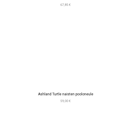
67,85 €
Ashland Turtle naisten pooloneule
59,00 €