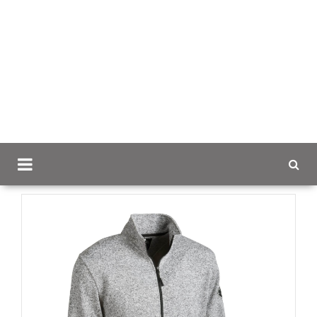
Scancap.fi
Mainostekstiilit
Fleecet ja neuleet omalla
logolla
Matterhorn Fleeceneule