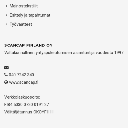
Mainostekstiilit
Esittely ja tapahtumat
Työvaatteet
SCANCAP FINLAND OY
Valtakunnallinen yrityspukeutumisen asiantuntija vuodesta 1997
040 7242 340
www.scancap.fi
Verkkolaskuosoite:
FI84 5030 0720 0191 27
Välittäjätunnus OKOYFIHH