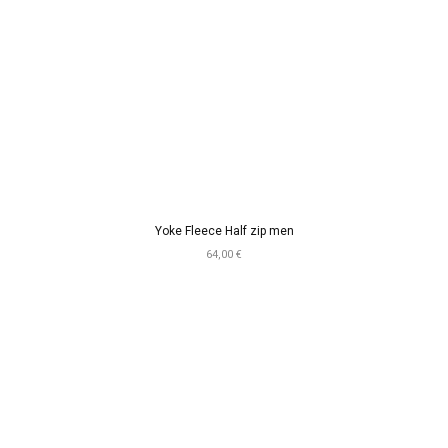
Yoke Fleece Half zip men
64,00 €