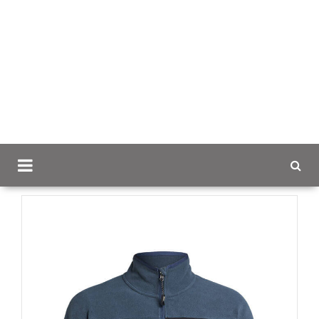
Scancap.fi
Mainostekstiilit
Fleecet ja neuleet omalla
logolla
Himalaya Full Zip Pocket Fleece miehille