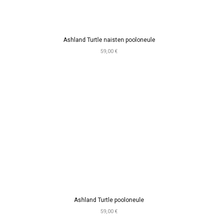
Ashland Turtle naisten pooloneule
59,00 €
Ashland Turtle pooloneule
59,00 €