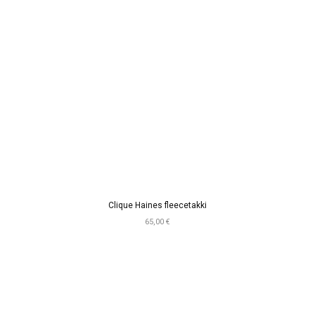
Clique Haines fleecetakki
65,00 €