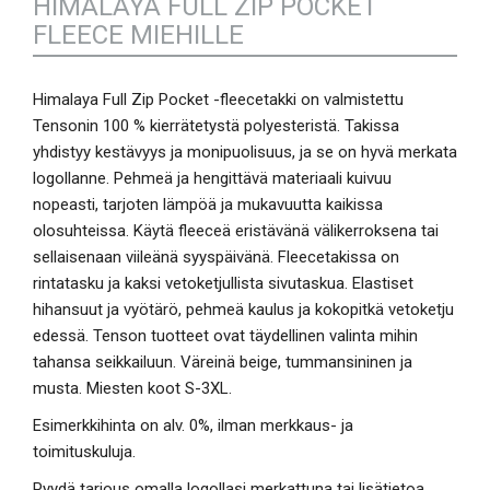
HIMALAYA FULL ZIP POCKET
FLEECE MIEHILLE
Himalaya Full Zip Pocket -fleecetakki on valmistettu
Tensonin 100 % kierrätetystä polyesteristä. Takissa
yhdistyy kestävyys ja monipuolisuus, ja se on hyvä merkata
logollanne. Pehmeä ja hengittävä materiaali kuivuu
nopeasti, tarjoten lämpöä ja mukavuutta kaikissa
olosuhteissa. Käytä fleeceä eristävänä välikerroksena tai
sellaisenaan viileänä syyspäivänä. Fleecetakissa on
rintatasku ja kaksi vetoketjullista sivutaskua. Elastiset
hihansuut ja vyötärö, pehmeä kaulus ja kokopitkä vetoketju
edessä. Tenson tuotteet ovat täydellinen valinta mihin
tahansa seikkailuun. Väreinä beige, tummansininen ja
musta. Miesten koot S-3XL.
Esimerkkihinta on alv. 0%, ilman merkkaus- ja
toimituskuluja.
Pyydä tarjous omalla logollasi merkattuna tai lisätietoa