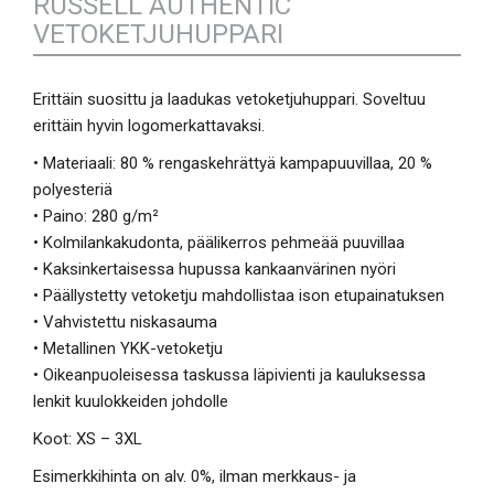
RUSSELL AUTHENTIC
VETOKETJUHUPPARI
Erittäin suosittu ja laadukas vetoketjuhuppari. Soveltuu
erittäin hyvin logomerkattavaksi.
• Materiaali: 80 % rengaskehrättyä kampapuuvillaa, 20 %
polyesteriä
• Paino: 280 g/m²
• Kolmilankakudonta, päälikerros pehmeää puuvillaa
• Kaksinkertaisessa hupussa kankaanvärinen nyöri
• Päällystetty vetoketju mahdollistaa ison etupainatuksen
• Vahvistettu niskasauma
• Metallinen YKK-vetoketju
• Oikeanpuoleisessa taskussa läpivienti ja kauluksessa
lenkit kuulokkeiden johdolle
Koot: XS – 3XL
Esimerkkihinta on alv. 0%, ilman merkkaus- ja