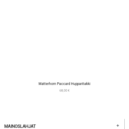
Matterhorn Paccard Hupparitakki
68,00 €
MAINOSLAHJAT