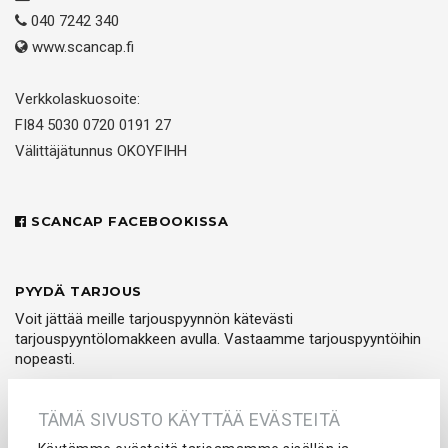
040 7242 340
www.scancap.fi
Verkkolaskuosoite:
FI84 5030 0720 0191 27
Välittäjätunnus OKOYFIHH
SCANCAP FACEBOOKISSA
PYYDÄ TARJOUS
Voit jättää meille tarjouspyynnön kätevästi
tarjouspyyntölomakkeen avulla. Vastaamme tarjouspyyntöihin
nopeasti.
PYYDÄ TARJOUS
TÄMÄ SIVUSTO KÄYTTÄÄ EVÄSTEITÄ