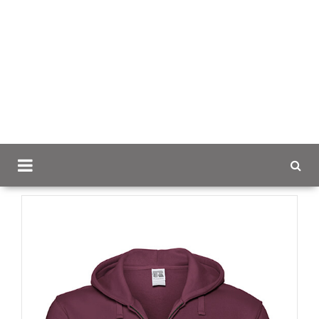
Scancap.fi
Mainostekstiilit
Hupparit ja colleget logolla
Russell Authentic Vetoketjuhuppari