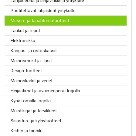
Lahjaideoita ja lahjavinkkejä yrityksille
Postitettavat lahjaideat yrityksille
Messu- ja tapahtumatuotteet
Laukut ja reput
Elektroniikka
Kangas- ja ostoskassit
Mainosmukit ja -lasit
Design-tuotteet
Mainoskarkit ja vedet
Heijastimet ja avaimenperät logolla
Kynät omalla logolla
Muistikirjat ja tarvikkeet
Sisustus- ja kylpytuotteet
Keittiö ja tarjoilu