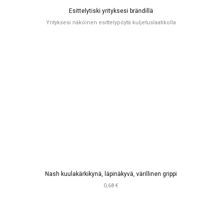
Esittelytiski yrityksesi brändillä
Yrityksesi näköinen esittelypöytä kuljetuslaatikolla
Nash kuulakärkikynä, läpinäkyvä, värillinen grippi
0,68 €