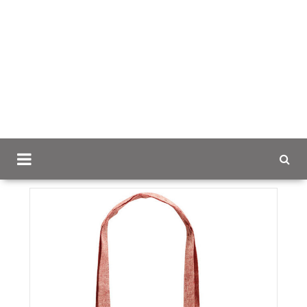
Scancap.fi
Mainoslahjat
Messu- ja
tapahtumatuotteet
Rynek kangaskassi