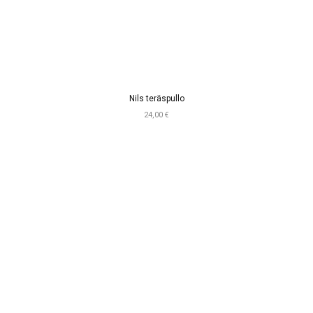
Nils teräspullo
24,00 €