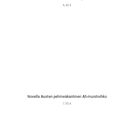
4,40 €
Novella Austen pehmeäkantinen A5-muistivihko
7,95 €