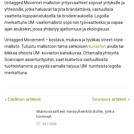
Untagged Movemet malliston yritysvaatteet sopivat yrityksille ja
yhteisöille, jotka haluavat tarjota brändättäviä, vastuullisia
vaatteita logopainatuksella tai brodeerauksella. Logoilla
merkattuna UM -vaatemallisto sopii niin työvaatteeksi ja vapaa-
ajan asuksikin, jossa yhdistyy ajattomuus ja ekologisuus.
Untagged Movement – kestävä, mukava ja tyylikäs street-style -
mallisto. Tutustu mallistoon tämä sähköisen
kuvaston
avulla tai
klikkaa oheista UM -kuvaston kansikuvaa. Ottamalla yhteyttä
Scancapin asiantuntijoihin, saat lisätietoa vastuullisista
tuotteistamme ja pyydä samalla tarjous UM -tuotteista logolla
merkattuna.
« Edellinen artikkeli
Seuraava artikkeli »
Mainosvaatteet messuhenkilöstölle, jotka
toimivat
29.7.2026