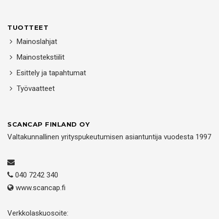
TUOTTEET
Mainoslahjat
Mainostekstiilit
Esittely ja tapahtumat
Työvaatteet
SCANCAP FINLAND OY
Valtakunnallinen yrityspukeutumisen asiantuntija vuodesta 1997
040 7242 340
www.scancap.fi
Verkkolaskuosoite: