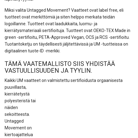
Miksi valita Untagged Movement? Vaatteet ovat label free, eli
tuotteet ovat merkittömiä ja siten helppo merkata teidän
logoillanne. Tuotteet ovat laadukkaita, luomu- ja
kierrätysmateriaali sertifioituja. Tuotteet ovat OEKO-TEX Made in
green -sertifioitu, PETA-Approved Vegan, OCS ja RCS -sertifioitu.
Tuotantoketju on täydellisesti jäljitettävissä ja UM -tuotteissa on
digitaalinen tuote-ID -merkki.
TÄMÄ VAATEMALLISTO SIIS YHDISTÄÄ
VASTUULLISUUDEN JA TYYLIN.
Kaikki UM vaatteet on valmistettu sertifioidusta orgaanisesta
puuvilla
sta,
kierrätetystä
polyesteristä tai
näiden
sekoitteesta.
Untagged
Movement on
kiertoajattelua