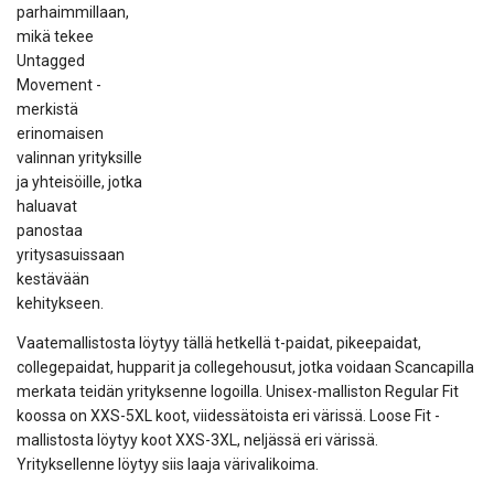
parhaimmillaan,
mikä tekee
Untagged
Movement -
merkistä
erinomaisen
valinnan yrityksille
ja yhteisöille, jotka
haluavat
panostaa
yritysasuissaan
kestävään
kehitykseen.
Vaatemallistosta löytyy tällä hetkellä t-paidat, pikeepaidat,
collegepaidat, hupparit ja collegehousut, jotka voidaan Scancapilla
merkata teidän yrityksenne logoilla. Unisex-malliston Regular Fit
koossa on XXS-5XL koot, viidessätoista eri värissä. Loose Fit -
mallistosta löytyy koot XXS-3XL, neljässä eri värissä.
Yrityksellenne löytyy siis laaja värivalikoima.