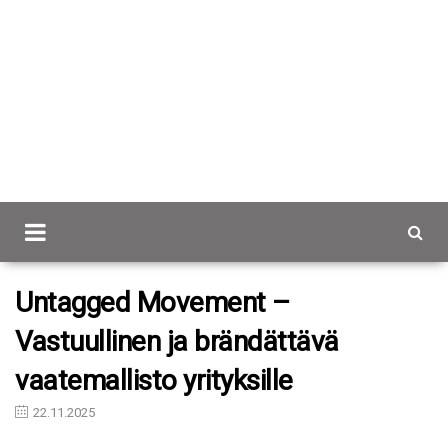
Scancap.fi
Blogi
Untagged Movement – Vastuullinen ja brändättävä
vaatemallisto yrityksille
Untagged Movement –
Vastuullinen ja brändättävä
vaatemallisto yrityksille
22.11.2025