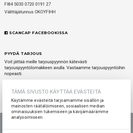
FI84 5030 0720 0191 27
Välittäjätunnus OKOYFIHH
SCANCAP FACEBOOKISSA
PYYDÄ TARJOUS
Voit jättää meille tarjouspyynnön kätevästi
tarjouspyyntölomakkeen avulla. Vastaamme tarjouspyyntöihin
nopeasti.
PYYDÄ TARJOUS
TÄMÄ SIVUSTO KÄYTTÄÄ EVÄSTEITÄ
Käytämme evästeitä tarjoamamme sisällön ja
mainosten räätälöimiseen, sosiaalisen median
ominaisuuksien tukemiseen ja kävijämäärämme
analysoimiseen.
Etusivu
Tuotteet
Yritys
Kokemuksia
Kuvastot