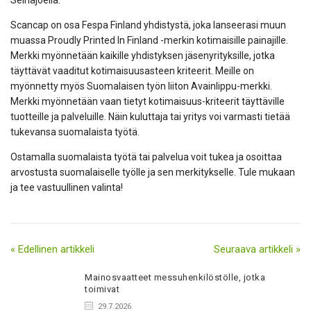
Scancap on osa Fespa Finland yhdistystä, joka lanseerasi muun
muassa Proudly Printed In Finland -merkin kotimaisille painajille.
Merkki myönnetään kaikille yhdistyksen jäsenyrityksille, jotka
täyttävät vaaditut kotimaisuusasteen kriteerit.
Meille on
myönnetty myös Suomalaisen työn liiton Avainlippu-merkki.
Merkki myönnetään vaan tietyt kotimaisuus-kriteerit täyttäville
tuotteille ja palveluille. Näin kuluttaja tai yritys voi varmasti tietää
tukevansa suomalaista työtä.
Ostamalla suomalaista työtä tai palvelua voit tukea ja osoittaa
arvostusta suomalaiselle työlle ja sen merkitykselle. Tule mukaan
ja tee vastuullinen valinta!
« Edellinen artikkeli
Seuraava artikkeli »
Mainosvaatteet messuhenkilöstölle, jotka
toimivat
29.7.2026