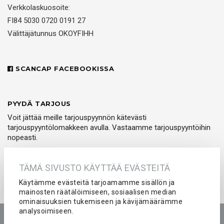
Verkkolaskuosoite:
FI84 5030 0720 0191 27
Välittäjätunnus OKOYFIHH
SCANCAP FACEBOOKISSA
PYYDÄ TARJOUS
Voit jättää meille tarjouspyynnön kätevästi
tarjouspyyntölomakkeen avulla. Vastaamme tarjouspyyntöihin
nopeasti.
PYYDÄ TARJOUS
TÄMÄ SIVUSTO KÄYTTÄÄ EVÄSTEITÄ
Käytämme evästeitä tarjoamamme sisällön ja
mainosten räätälöimiseen, sosiaalisen median
ominaisuuksien tukemiseen ja kävijämäärämme
analysoimiseen.