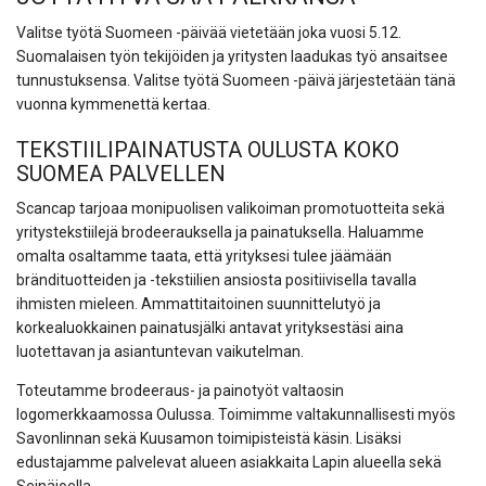
Valitse työtä Suomeen -päivää vietetään joka vuosi 5.12.
Suomalaisen työn tekijöiden ja yritysten laadukas työ ansaitsee
tunnustuksensa. Valitse työtä Suomeen -päivä järjestetään tänä
vuonna kymmenettä kertaa.
TEKSTIILIPAINATUSTA OULUSTA KOKO
SUOMEA PALVELLEN
Scancap tarjoaa monipuolisen valikoiman promotuotteita sekä
yritystekstiilejä brodeerauksella ja painatuksella. Haluamme
omalta osaltamme taata, että yrityksesi tulee jäämään
brändituotteiden ja -tekstiilien ansiosta positiivisella tavalla
ihmisten mieleen. Ammattitaitoinen suunnittelutyö ja
korkealuokkainen painatusjälki antavat yrityksestäsi aina
luotettavan ja asiantuntevan vaikutelman.
Toteutamme brodeeraus- ja painotyöt valtaosin
logomerkkaamossa Oulussa. Toimimme valtakunnallisesti myös
Savonlinnan sekä Kuusamon toimipisteistä käsin. Lisäksi
edustajamme palvelevat alueen asiakkaita Lapin alueella sekä
Seinäjoella.