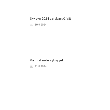
Syksyn 2024 asiakaspäivät
30.9.2024
Valmistaudu syksyyn!
21.8.2024