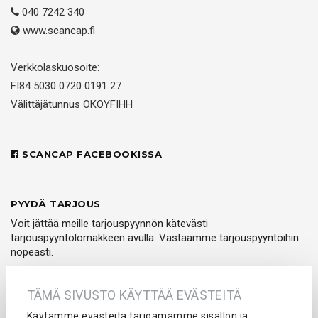
040 7242 340
www.scancap.fi
Verkkolaskuosoite:
FI84 5030 0720 0191 27
Välittäjätunnus OKOYFIHH
SCANCAP FACEBOOKISSA
PYYDÄ TARJOUS
Voit jättää meille tarjouspyynnön kätevästi
tarjouspyyntölomakkeen avulla. Vastaamme tarjouspyyntöihin
nopeasti.
PYYDÄ TARJOUS
TÄMÄ SIVUSTO KÄYTTÄÄ EVÄSTEITÄ
Käytämme evästeitä tarjoamamme sisällön ja