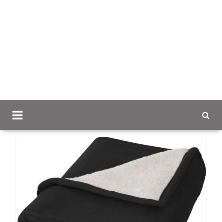
Scancap.fi
Mainoslahjat
Sisustus- ja kylpytuotteet
Springwood – peite