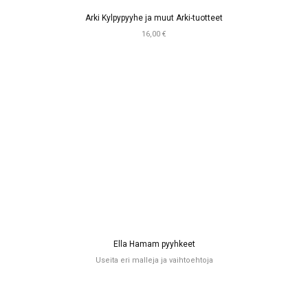
Arki Kylpypyyhe ja muut Arki-tuotteet
16,00 €
Ella Hamam pyyhkeet
Useita eri malleja ja vaihtoehtoja