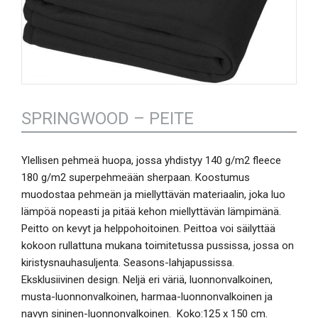
SPRINGWOOD – PEITE
Ylellisen pehmeä huopa, jossa yhdistyy 140 g/m2 fleece
180 g/m2 superpehmeään sherpaan. Koostumus
muodostaa pehmeän ja miellyttävän materiaalin, joka luo
lämpöä nopeasti ja pitää kehon miellyttävän lämpimänä.
Peitto on kevyt ja helppohoitoinen. Peittoa voi säilyttää
kokoon rullattuna mukana toimitetussa pussissa, jossa on
kiristysnauhasuljenta. Seasons-lahjapussissa.
Eksklusiivinen design. Neljä eri väriä, luonnonvalkoinen,
musta-luonnonvalkoinen, harmaa-luonnonvalkoinen ja
navyn sininen-luonnonvalkoinen. Koko:125 x 150 cm.