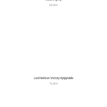
60,00 €
Lord Nelson Victory Kylpytakki
75,00 €