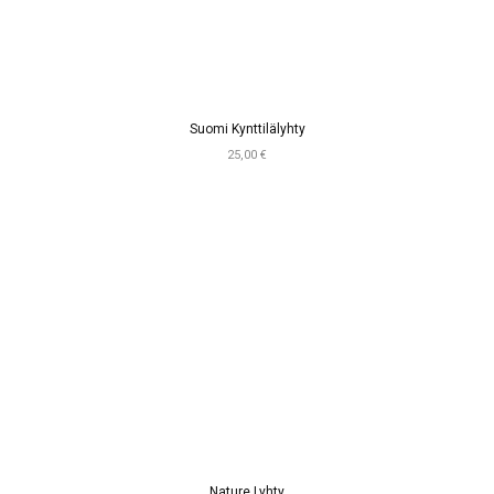
Suomi Kynttilälyhty
25,00 €
Nature Lyhty