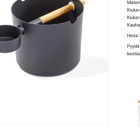
Materi
Kiulun
Kiulun
Kauhan
Hinta 
Pyydä 
kestäv