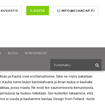
 KUVASTO
SOITA
INFO@SCANCAP.FI
E
BLOGI
YHTEYSTIEDOT
LO KIULU + KAUHA
Kiulu ja Kauha ovat erottamattomia. Siksi ne myös pakataan
. Kauha toimii kiulun kantokahvana ja ilman kiulua ei kauhalla
paikkaa, jossa maata. Ne eivät tee saunomisesta ikimuistoista,
 pimeässä tai tuoksu millekään. Sen kuitenkin takaamme, että
mme ei vuoda ja kauhamme kantaa. Design from Finland -tuote.