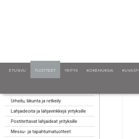
Scancap.fi
Mainoslahjat
Design-tuotteet
KOLO Kiul
ETUSIVU
TUOTTEET
YRITYS
KOKEMUKSIA
KUVAST
MAINOSLAHJAT
Kaulanauhat logolla
Urheilu, liikunta ja retkeily
Lahjaideoita ja lahjavinkkejä yrityksille
Postitettavat lahjaideat yrityksille
Messu- ja tapahtumatuotteet