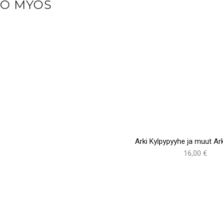
SO MYÖS
Arki Kylpypyyhe ja muut Ark
16,00 €