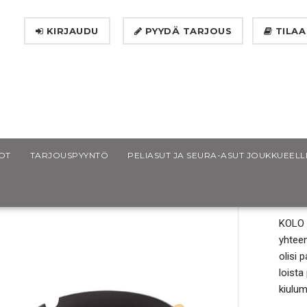
KIRJAUDU
PYYDÄ TARJOUS
TILAA
u + Kauha
OT
TARJOUSPYYNTÖ
PELIASUT JA SEURA-ASUT JOUKKUEELL
KO
KOLO 
yhteen
olisi 
loista
kiulu