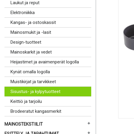
Laukut ja reput
Elektroniikka
Kangas- ja ostoskassit
Mainosmukit ja -lasit
Design-tuotteet
Mainoskarkit ja vedet
Heijastimet ja avaimenperät logolla
Kynät omalla logolla
Muistikirjat ja tarvikkeet
Sisustus- ja kylpytuotteet
Keittiö ja tarjoilu
Brodeeratut kangasmerkit
MAINOSTEKSTIILIT
ESITTELY JA TAPAHTUMAT