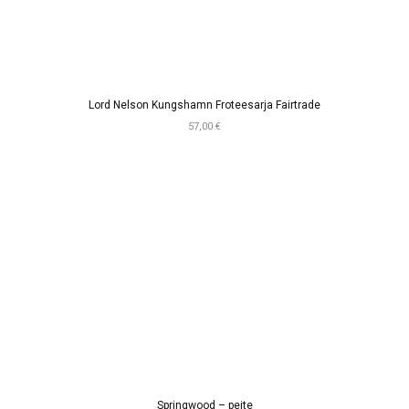
Lord Nelson Kungshamn Froteesarja Fairtrade
57,00 €
Springwood – peite