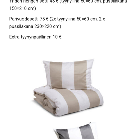
Yhden hengen setti 45 € (tyynyliina 50×60 cm, pussilakana
150×210 cm)
Parivuodesetti 75 € (2x tyynyliina 50×60 cm, 2 x
pussilakana 230×220 cm)
Extra tyynynpäällinen 10 €