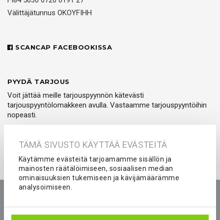
FI84 5030 0720 0191 27
Välittäjätunnus OKOYFIHH
SCANCAP FACEBOOKISSA
PYYDÄ TARJOUS
Voit jättää meille tarjouspyynnön kätevästi
tarjouspyyntölomakkeen avulla. Vastaamme tarjouspyyntöihin
nopeasti.
PYYDÄ TARJOUS
TÄMÄ SIVUSTO KÄYTTÄÄ EVÄSTEITÄ
Käytämme evästeitä tarjoamamme sisällön ja
mainosten räätälöimiseen, sosiaalisen median
ominaisuuksien tukemiseen ja kävijämäärämme
analysoimiseen.
Etusivu
Tuotteet
Yritys
Kokemuksia
Kuvastot
Tarjouspyyntö
Peliasut ja seura-asut joukkueelle