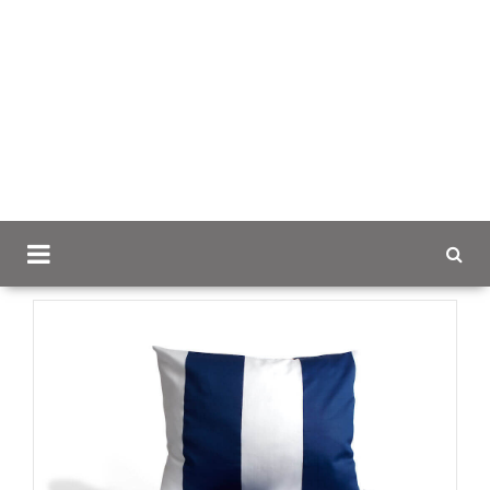
Scancap.fi
Mainoslahjat
Sisustus- ja kylpytuotteet
Fjällbacka pussilakanasetti