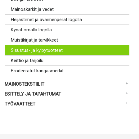
Mainoskarkit ja vedet
Heijastimet ja avaimenperät logolla
Kynät omalla logolla
Muistikirjat ja tarvikkeet
Sisustus- ja kylpytuotteet
Keittiö ja tarjoilu
Brodeeratut kangasmerkit
MAINOSTEKSTIILIT
ESITTELY JA TAPAHTUMAT
TYÖVAATTEET