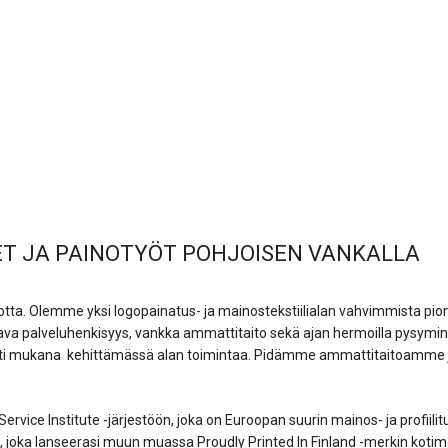
T JA PAINOTYÖT POHJOISEN VANKALLA
tta. Olemme yksi logopainatus- ja mainostekstiilialan vahvimmista pion
tava palveluhenkisyys, vankka ammattitaito sekä ajan hermoilla pysym
ti mukana kehittämässä alan toimintaa. Pidämme ammattitaitoamme ja
vice Institute -järjestöön, joka on Euroopan suurin mainos- ja profiili
joka lanseerasi muun muassa Proudly Printed In Finland -merkin kotimais