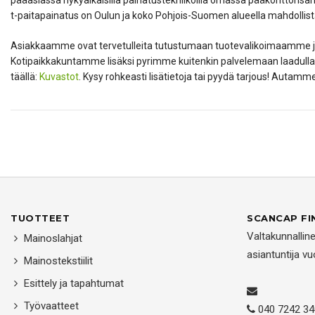
pääasiassa nykyaikaisilla painatustekniikoilla omassa pääkonttori
t-paitapainatus on Oulun ja koko Pohjois-Suomen alueella mahdollista
Asiakkaamme ovat tervetulleita tutustumaan tuotevalikoimaamme ja m
Kotipaikkakuntamme lisäksi pyrimme kuitenkin palvelemaan laadulla
täällä:
Kuvastot
. Kysy rohkeasti lisätietoja tai pyydä tarjous! Autam
TUOTTEET
SCANCAP FI
Valtakunnallin
Mainoslahjat
asiantuntija v
Mainostekstiilit
Esittely ja tapahtumat
Työvaatteet
040 7242 34