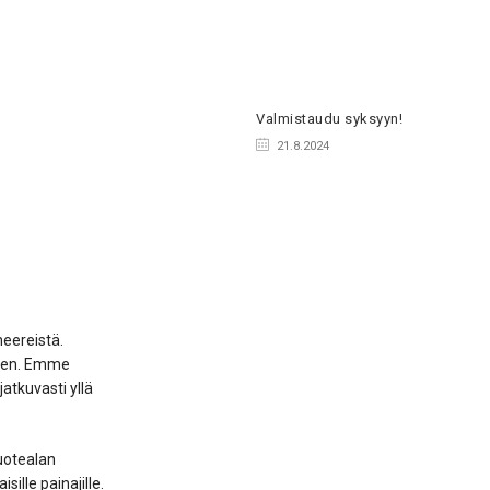
Valmistaudu syksyyn!
21.8.2024
eereistä.
inen. Emme
tkuvasti yllä
tuotealan
ille painajille.