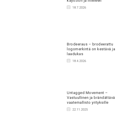
käyttöön ja mieleen
18.7.2026
Brodeeraus – brodeerattu
logomerkintä on kestävä ja
laadukas
18.4.2026
Untagged Movement –
Vastuullinen ja brändättävä
vaatemallisto yrityksille
22.11.2025