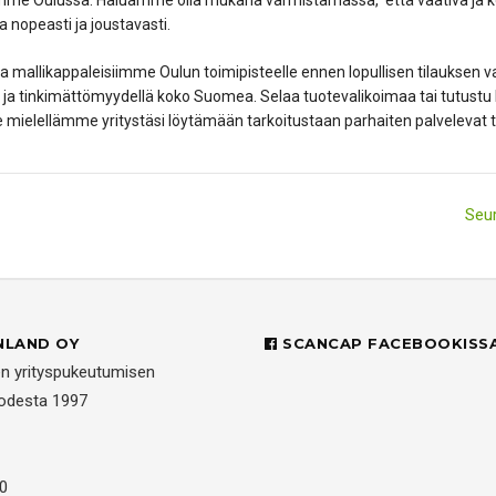
samme Oulussa. Haluamme olla mukana varmistamassa, että vaativa ja 
 nopeasti ja joustavasti.
allikappaleisiimme Oulun toimipisteelle ennen lopullisen tilauksen v
 ja tinkimättömyydellä koko Suomea. Selaa tuotevalikoimaa tai tutust
me mielellämme yritystäsi löytämään tarkoitustaan parhaiten palvelevat t
Seur
NLAND OY
SCANCAP FACEBOOKISS
en yrityspukeutumisen
uodesta 1997
0