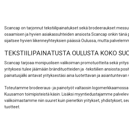
Scancap on tarjonnut tekstiilipainatukset sekä brodeeraukset messutuot
osaamisen ja hyvien asiakassuhteiden ansiosta Scancap onkin tänä 
sijaitsee hyvien liikenneyhteyksien päässä Oulussa, mutta palvele
TEKSTIILIPAINATUSTA OULUSTA KOKO S
Scancap tarjoaa monipuolisen valikoiman promotuotteita sekä yritys
yrityksesi tulee jäämään brändituotteiden ja -tekstiilien ansiosta pos
painatusjälki antavat yrityksestäsi aina luotettavan ja asiantuntevan
Toteutamme brodeeraus- ja painotyöt valtaosin logomerkkaamossa 
Kuusamon toimipisteistä käsin. Lisäksi myyntiedustajamme palveleva
valikoimastamme niin suuret kuin pienetkin yritykset, yhdistykset, se
tuotteet.