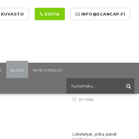
 KUVASTO
SOITA
INFO@SCANCAP.FI
E
BLOGI
YHTEYSTIEDOT
Mainosvaatteet
messuhenkilöstölle, jotka
toimivat
29.7.2026
Liikelahjat, jotka jäävät