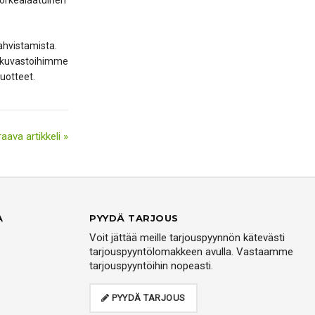
korkealaatuinen
ahvistamista.
u kuvastoihimme
uotteet.
aava artikkeli »
A
PYYDÄ TARJOUS
Voit jättää meille tarjouspyynnön kätevästi
tarjouspyyntölomakkeen avulla. Vastaamme
tarjouspyyntöihin nopeasti.
PYYDÄ TARJOUS