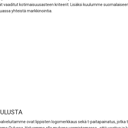
tävät vaaditut kotimaisuusasteen kriteerit. Lisäksi kuulumme suomalais
uassa yhteistä markkinointia.
OULUSTA
 palveluitamme ovat lippisten logomerkkaus sekä t-paitapainatus, jotk