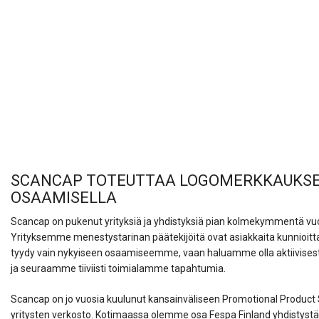
SCANCAP TOTEUTTAA LOGOMERKKAUKSE
OSAAMISELLA
Scancap on pukenut yrityksiä ja yhdistyksiä pian kolmekymmentä vuo
Yrityksemme menestystarinan päätekijöitä ovat asiakkaita kunnioit
tyydy vain nykyiseen osaamiseemme, vaan haluamme olla aktiivises
ja seuraamme tiiviisti toimialamme tapahtumia.
Scancap on jo vuosia kuulunut kansainväliseen Promotional Product Ser
yritysten verkosto. Kotimaassa olemme osa Fespa Finland yhdistystä, 