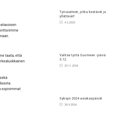
Työvaatteet, jotka kestävät ja
yllättävät!
4.2.2025
keatasoisen
konttorimme
 maan.
Valitse työtä Suomeen -päivä
me taata, että
5.12.
korkealuokkainen
29.11.2024
 sekä
lisesta
sa sopivimmat
Syksyn 2024 asiakaspäivät
30.9.2024