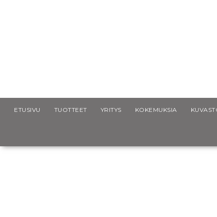
Scancap.fi
Blogi
Alan johtava tekstiilipaino Oulussa
ETUSIVU
TUOTTEET
YRITYS
KOKEMUKSIA
KUVAST
Alan johtava tekstiilipaino Oulus
23.2.2023