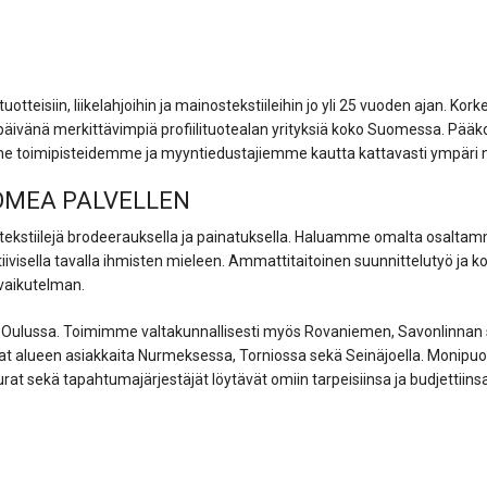
teisiin, liikelahjoihin ja mainostekstiileihin jo yli 25 vuoden ajan. Kor
päivänä merkittävimpiä profiilituotealan yrityksiä koko Suomessa. Pää
mme toimipisteidemme ja myyntiedustajiemme kautta kattavasti ympäri
UOMEA PALVELLEN
tekstiilejä brodeerauksella ja painatuksella. Haluamme omalta osaltam
itiivisella tavalla ihmisten mieleen. Ammattitaitoinen suunnittelutyö ja 
 vaikutelman.
Oulussa. Toimimme valtakunnallisesti myös Rovaniemen, Savonlinnan
t alueen asiakkaita Nurmeksessa, Torniossa sekä Seinäjoella. Monipuo
urat sekä tapahtumajärjestäjät löytävät omiin tarpeisiinsa ja budjettiin