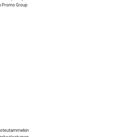
een Promo Group
a toteutammekin