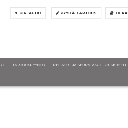
KIRJAUDU
PYYDÄ TARJOUS
TILAA
OT
TARJOUSPYYNTÖ
PELIASUT JA SEURA-ASUT JOUKKUEELL
sa