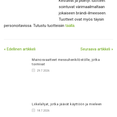
Kestävät ja pidetyt tuotteet
sointuvat värimaailmaltaan
jokaiseen brändi-ilmeeseen.
Tuotteet ovat myös täysin
personoitavissa. Tutustu tuotteisiin
täällä
.
« Edellinen artikkeli
Seuraava artikkeli »
Mainosvaatteet messuhenkilöstölle, jotka
toimivat
29.7.2026
Liikelahjat, jotka jäävät käyttöön ja mieleen
18.7.2026