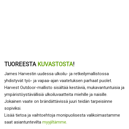
TUOREESTA
KUVASTOSTA
!
James Harvestin uudessa ulkoilu- ja retkeilymallistossa
yhdistyvät työ- ja vapaa-ajan vaatetuksen parhaat puolet.
Harvest Outdoor-mallisto sisältää kestäviä, mukavantuntuisia ja
ympäristöystävällisiä ulkoiluvaatteita miehille ja naisille.
Jokainen vaate on brändättävissä juuri teidän tarpeisiinne
sopiviksi.
Lisää tietoa ja vaihtoehtoja monipuolisesta valikoimastamme
saat asiantuntevilta
myyjiltämme
.