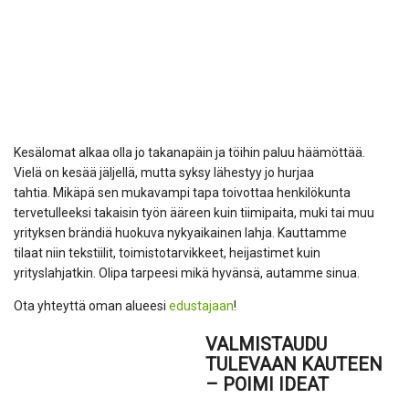
Kesälomat alkaa olla jo takanapäin ja töihin paluu häämöttää.
Vielä on kesää jäljellä, mutta syksy lähestyy jo hurjaa
tahtia. Mikäpä sen mukavampi tapa toivottaa henkilökunta
tervetulleeksi takaisin työn ääreen kuin tiimipaita, muki tai muu
yrityksen brändiä huokuva nykyaikainen lahja. Kauttamme
tilaat niin tekstiilit, toimistotarvikkeet, heijastimet kuin
yrityslahjatkin. Olipa tarpeesi mikä hyvänsä, autamme sinua.
Ota yhteyttä oman alueesi
edustajaan
!
VALMISTAUDU
TULEVAAN KAUTEEN
– POIMI IDEAT