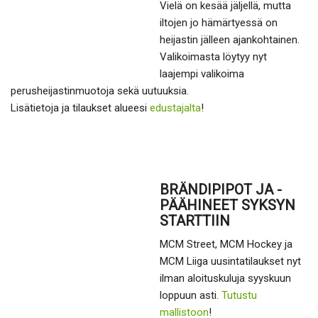
Vielä on kesää jäljellä, mutta
iltojen jo hämärtyessä on
heijastin jälleen ajankohtainen.
Valikoimasta löytyy nyt
laajempi valikoima
perusheijastinmuotoja sekä uutuuksia.
Lisätietoja ja tilaukset alueesi
edustajalta
!
BRÄNDIPIPOT JA -
PÄÄHINEET SYKSYN
STARTTIIN
MCM Street, MCM Hockey ja
MCM Liiga uusintatilaukset nyt
ilman aloituskuluja syyskuun
loppuun asti.
Tutustu
mallistoon
!