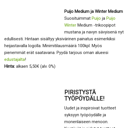
Puijo Medium ja Winter Medium
Suosituimmat
Puijo
ja
Puijo
Winter
Medium -trikoopipot
mustana ja navyn sävyisenä nyt
edullisesti. Hintaan sisältyy yksivärinen painatus esimerkiksi
heijastavalla logolla. Minimitilausmäärä 100kpl. Myös
pienemmät erät saatavana. Pyydä tarjous oman alueesi
edustajalta
!
Hinta:
alkaen 5,50€ (alv. 0%)
PIRISTYSTÄ
TYÖPÖYDÄLLE!
Uudet ja inspiroivat tuotteet
syksyyn työpöydälle ja
monenlaiseen menoon.