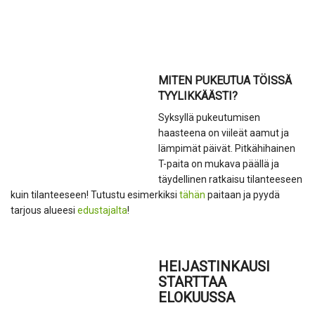
MITEN PUKEUTUA TÖISSÄ
TYYLIKKÄÄSTI?
Syksyllä pukeutumisen
haasteena on viileät aamut ja
lämpimät päivät. Pitkähihainen
T-paita on mukava päällä ja
täydellinen ratkaisu tilanteeseen
kuin tilanteeseen! Tutustu esimerkiksi
tähän
paitaan ja pyydä
tarjous alueesi
edustajalta
!
HEIJASTINKAUSI
STARTTAA
ELOKUUSSA